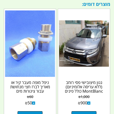
מוצרים דומים:
גגון מיצובישי פסי רוחב
ניפל מופה מעבר קיר או
(ללא עריסה אלומיניום)
מאריך לברז חצי מנחושת
MontBlanc כולל פינים
עבור צינורות מים
נעילה ומנעולים...
GIBERIT לגיפים...
₪
60
₪
1,000
₪
50
₪
900