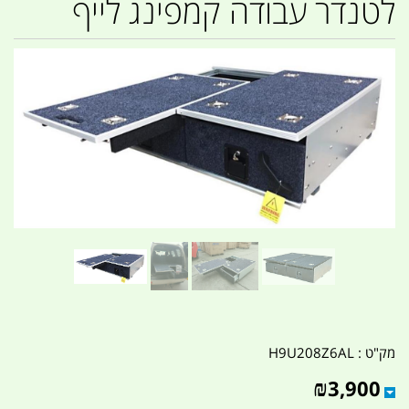
לטנדר עבודה קמפינג לייף
מק"ט :
H9U208Z6AL
₪
3,900