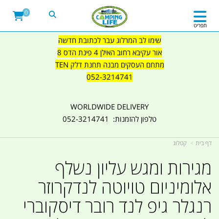
0
תפריט
שימו לב המרלוג עבר לכתובת חדשה
אור עקיבא רחוב האילן 4 פינת הדס 8
מתחם העסקים מבנה תחנת דלק TEN
052-3214741
WORLDWIDE DELIVERY
טלפון להזמנות: 052-3214741
דף בית
קטלוג
מגירות ומגש עליון נשלף
אלומיניום טויוטה לנדקרוזר
רנגלר גיפ לנד רובר דיסקוברי