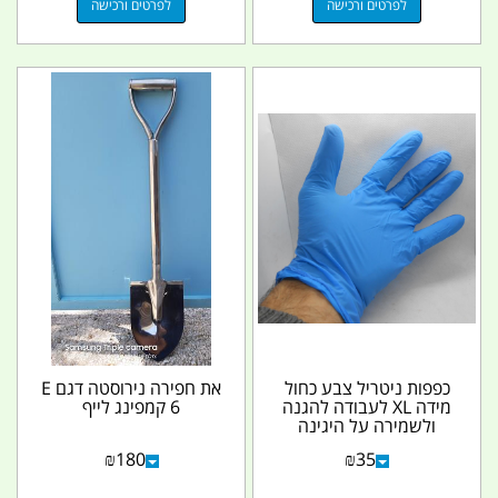
לפרטים ורכישה
לפרטים ורכישה
כפפות ניטריל צבע כחול
את חפירה נירוסטה דגם E
מידה XL לעבודה להגנה
6 קמפינג לייף
ולשמירה על היגינה
אריזה מכילה 100...
₪
180
₪
35