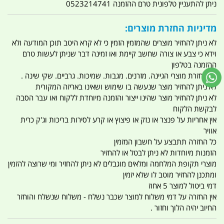
ניתן להתעניין טלפונית טרם ההזמנה 0523214741
מדיניות החזרת מוצרים:
לא ניתן להחזיר מוצרים שהמזמין הזמין כי לא קרא היטב תוכן המודעה ולא
וידא כי צבע או צורה שחשב קיימת ואו זמינה דבר שניתן לעשות טרם
ההזמנה בטלפון
אין החזרת מוצרי הגיינה. מזרנים. מגבות. שמיכות. גרביים. שקי שינה .
לא ניתן להחזיר מוצר שנעשה בו שימוש ושאינו באריזה המקורית
לא ניתן להחזיר מוצר שהינו ייצור והזמנה מיוחדת ללקוח ואו עבר הסבה
לבקשת הלקוח
אין אחריות על פנצר או נזק או פיצוץ או קרע לסירות בריכות וג'ק כרית
אוויר
כל החזרה תתבצע על חשבון המזמין
הזמנות מיוחדות לא ניתן לבטל או להחזיר
מוצרי תקופת המלחמה ומלאים מוגבלים לא ניתן להחזיר ומי שרוצה להזמין
ומתכנן להחזיר מוטב לו שלא יזמין
דמי ביטול למוצר 5 אחוז
אין החזרה על דמי משלוח למוצר שכבר נשלח - משלוח שנשלח והוחזר
החיוב יהיה הלוך וחזור .