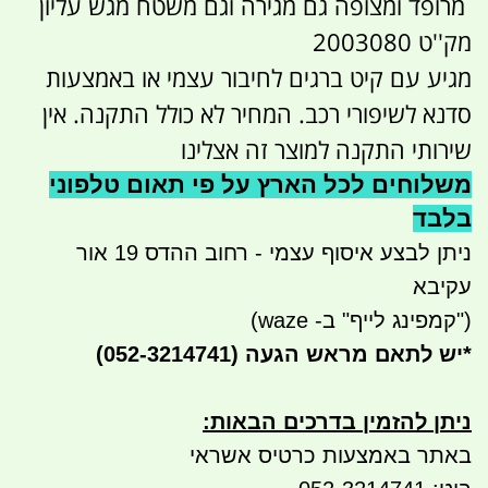
מרופד ומצופה גם מגירה וגם משטח מגש עליון
מק''ט 2003080
מגיע עם קיט ברגים לחיבור עצמי או באמצעות
סדנא לשיפורי רכב. המחיר לא כולל התקנה. אין
שירותי התקנה למוצר זה אצלינו
משלוחים לכל הארץ על פי תאום טלפוני
בלבד
ניתן לבצע איסוף עצמי - רחוב ההדס 19 אור
עקיבא
("קמפינג לייף" ב- waze)
*
יש לתאם מראש הגעה
(052-3214741)
ניתן להזמין בדרכים הבאות
:
באתר באמצעות כרטיס אשראי