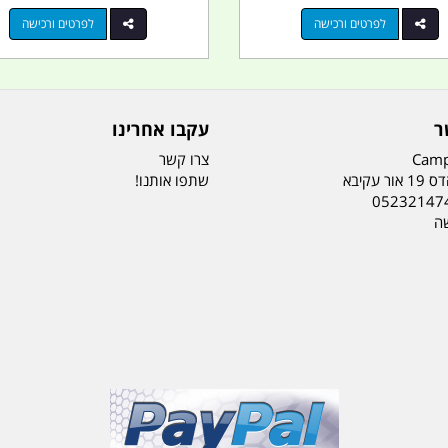
לפרטים ורכישה
לפרטים ורכישה
ר
עקבו אחרינו
Camp
צרו קשר
ר עקיבא
שתפו אותנו!
05232147
שה