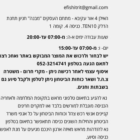
efishitrit@gmail.com
האילן 4 אור עקיבא - מתחם העסקים ''מבנה'' חניון תחנת
הדלק TEN10. כניסה 4. קומה 1
שעות עבודה ימים א-ה:
מ-07:00 עד-20:00
יום- ו:
מ-07:00 עד-15:00
יש לבחור ולרכוש את המוצר המבוקש באתר ואחכ רצוי
לתאם הגעה בטלפון 052-3214741
איסוף עצמי לאחר רכישה ניתן - מקרי חרום - משטרה
צ.ה.ל ושאר כוחות הביטחון ניתן לטלפן ולקבל סיוע גם
בשבתות וחגים.
נא להגיע בתיאום טלפוני מראש בתקופת המלחמה ולאחריה
הכניסה מוגבלת למורשים בלבד ואו למקרים חריגים
קניינים אנשי רכש צהל וכוחות הביטחון על כל אגפי משרד
הביטחון והחילות השונים כניסה תתאפשר בתיאום בטלפון
נא להזדהות מראש מאיזה ארגון הינכם מגיעים על מנת לאפש
כניסה וסיוע.