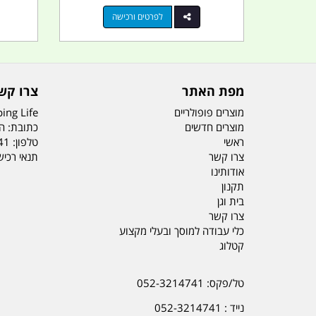
לפרטים ורכישה
מפת האתר
צרו קש
מוצרים פופולריים
ing Life
מוצרים חדשים
כתובת: הדס 19 או
ראשי
טלפון:
41
צרו קשר
תנאי רכי
אודותינו
תקנון
בית וגן
צרו קשר
כלי עבודה למוסך ובעלי מקצוע
קטלוג
טל/פקס: 052-3214741
נייד : 052-3214741