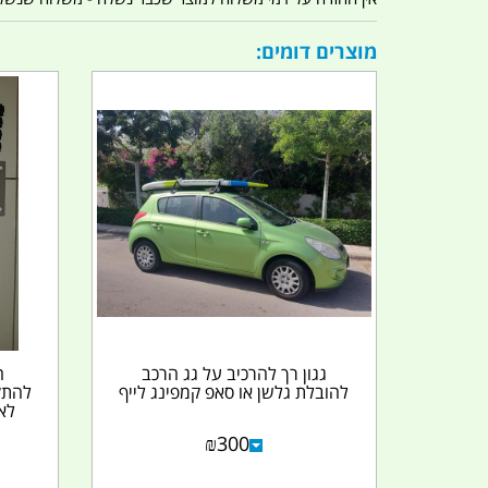
מוצרים דומים:
גגון רך להרכיב על גג הרכב
ח
להובלת גלשן או סאפ קמפינג לייף
להתקנ
לאו
₪
300