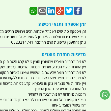
זמן אספקה ותנאי רכישה:
זמן אספקה כ 7 ימים לא כולל שבתות חגים ארועים חריגים מלחמות מגפה מתקפת טרור מתקפת מחשבים
מוצרי מצב חירום ומלחמה לא ניתן להחזיר. אסלות מזרנים מ
ניתן להתעניין טלפונית טרם ההזמנה 0523214741
מדיניות החזרת מוצרים:
לא ניתן להחזיר מוצרים שהמזמין הזמין כי לא קרא היטב תוכן
אין החזרת מוצרי הגיינה. מזרנים. מגבות. שמיכות. גרביים. שקי
לא ניתן להחזיר מוצר שנעשה בו שימוש ושאינו באריזה המקור
לא ניתן להחזיר מוצר שהינו ייצור והזמנה מיוחדת ללקוח וא
אין אחריות על פנצר או נזק או פיצוץ או קרע לסירות בריכות וג'
כל החזרה תתבצע על חשבון המזמין
הזמנות מיוחדות לא ניתן לבטל או להחזיר
מוצרי תקופת המלחמה ומלאים מוגבלים לא ניתן להחזיר ומי שרו
דמי ביטול למוצר 5 אחוז
אין החזרה על דמי משלוח למוצר שכבר נשלח - משלוח שנשלח ו