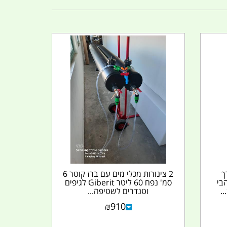
ך
2 צינורות מכלי מים עם ברז קוטר 6
''מ להבי
סמ' נפח 60 ליטר Giberit לגיפים
.
וטנדרים לשטיפה...
₪
910