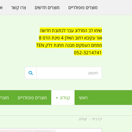
מוצרים פופולריים
מוצרים חדשים
צרו קשר
או
שימו לב המרלוג עבר לכתובת חדשה
אור עקיבא רחוב האילן 4 פינת הדס 8
מתחם העסקים מבנה תחנת דלק TEN
052-3214741
ראשי
קטלוג
מוצרים פופולריים
מוצרי
דף בית
קטלוג