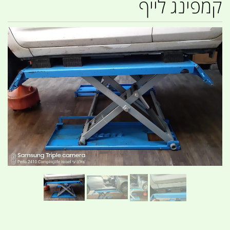
קמפינג לייף