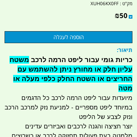
מק"ט :
XUH06KX0FF
₪
50
תיאור:
כריות גומי עבור ליפט הרמה לרכב
משטח
עליון חלק או מחורץ ניתן להשתמש עם
החריצים או השטח החלק כלפי מעלה או
מטה
מיועדות עבור ליפט הרמה לרכב כל הדגמים
במיוחד ליפט מספריים - למניעת נזק למרכב הרכב
ונזק לצבע של הליפט
יוצר חציצה והגנה לרכבים ואביזרים עדינים
מלמטה בעת פעולות תחזוקה לרכב או כשרוצים