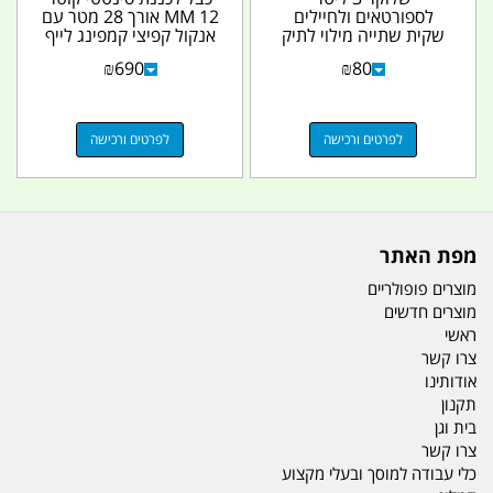
לספורטאים ולחיילים
12 MM אורך 28 מטר עם
שקית שתייה מילוי לתיק
אנקול קפיצי קמפינג לייף
מערכת שתיה כולל
₪
690
₪
80
צינורית...
לפרטים ורכישה
לפרטים ורכישה
מפת האתר
מוצרים פופולריים
מוצרים חדשים
ראשי
צרו קשר
אודותינו
תקנון
בית וגן
צרו קשר
כלי עבודה למוסך ובעלי מקצוע