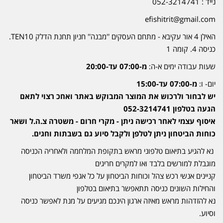
נייד : 052-3214741
efishitrit@gmail.com
האילן 4 אור עקיבא - מתחם העסקים ''מבנה'' חניון תחנת הדלק TEN10.
כניסה 4. קומה 1
שעות עבודה ימים א-ה:
מ-07:00 עד-20:00
יום- ו:
מ-07:00 עד-15:00
יש לבחור ולרכוש את המוצר המבוקש באתר ואחכ רצוי לתאם
הגעה בטלפון 052-3214741
איסוף עצמי לאחר רכישה ניתן - מקרי חרום - משטרה צ.ה.ל ושאר
כוחות הביטחון ניתן לטלפן ולקבל סיוע גם בשבתות וחגים.
נא להגיע בתיאום טלפוני מראש בתקופת המלחמה ולאחריה הכניסה
מוגבלת למורשים בלבד ואו למקרים חריגים
קניינים אנשי רכש צהל וכוחות הביטחון על כל אגפי משרד הביטחון
והחילות השונים כניסה תתאפשר בתיאום בטלפון
נא להזדהות מראש מאיזה ארגון הינכם מגיעים על מנת לאפשר כניסה
וסיוע.