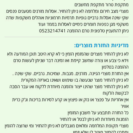
מתקפת טרור מתקפת מחשבים
מוצרי מצב חירום ומלחמה לא ניתן להחזיר. אסלות מזרנים מטענים פנסים
שקי שינה אסלות גרביים גופיות תרמיות חרמוניות אוהלים משקפות שדה
משקפי מגן כפפות חומרים כימיים לאסלות בממד ועוד
ניתן להתעניין טלפונית טרם ההזמנה 0523214741
מדיניות החזרת מוצרים:
לא ניתן להחזיר מוצרים שהמזמין הזמין כי לא קרא היטב תוכן המודעה ולא
וידא כי צבע או צורה שחשב קיימת ואו זמינה דבר שניתן לעשות טרם
ההזמנה בטלפון
אין החזרת מוצרי הגיינה. מזרנים. מגבות. שמיכות. גרביים. שקי שינה .
לא ניתן להחזיר מוצר שנעשה בו שימוש ושאינו באריזה המקורית
לא ניתן להחזיר מוצר שהינו ייצור והזמנה מיוחדת ללקוח ואו עבר הסבה
לבקשת הלקוח
אין אחריות על פנצר או נזק או פיצוץ או קרע לסירות בריכות וג'ק כרית
אוויר
כל החזרה תתבצע על חשבון המזמין
הזמנות מיוחדות לא ניתן לבטל או להחזיר
מוצרי תקופת המלחמה ומלאים מוגבלים לא ניתן להחזיר ומי שרוצה להזמין
ומתכנן להחזיר מוטב לו שלא יזמין