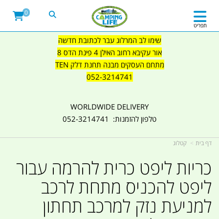
0
תפריט
שימו לב המרלוג עבר לכתובת חדשה
אור עקיבא רחוב האילן 4 פינת הדס 8
מתחם העסקים מבנה תחנת דלק TEN
052-3214741
WORLDWIDE DELIVERY
טלפון להזמנות: 052-3214741
דף בית
קטלוג
כריות ליפט כרית להרמה עבור
ליפט להכניס מתחת לרכב
למניעת נזק למרכב תחתון