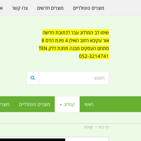
מוצרים פופולריים
מוצרים חדשים
צרו קשר
או
שימו לב המרלוג עבר לכתובת חדשה
אור עקיבא רחוב האילן 4 פינת הדס 8
מתחם העסקים מבנה תחנת דלק TEN
052-3214741
ראשי
קטלוג
מוצרים פופולריים
מוצרי
דף בית
קטלוג