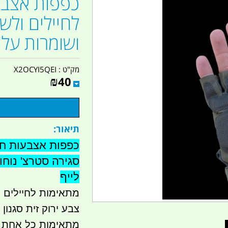
כפפות אצבע
ושומרות על 
מק"ט :
X2OCYI5QEI
₪
40
תיאור:
סגירה סטרצ' נוחו
לייף
מתאימות לחיילים ו
צבע ירוק זית סגנון 
מתאימות כל אחת ל