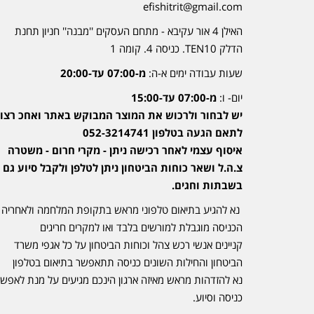
efishitrit@gmail.com
האילן 4 אור עקיבא - מתחם העסקים ''מבנה'' חניון תחנת
הדלק TEN10. כניסה 4. קומה 1
שעות עבודה ימים א-ה:
מ-07:00 עד-20:00
יום- ו:
מ-07:00 עד-15:00
יש לבחור ולרכוש את המוצר המבוקש באתר ואחכ רצוי
לתאם הגעה בטלפון 052-3214741
איסוף עצמי לאחר רכישה ניתן - מקרי חרום - משטרה
צ.ה.ל ושאר כוחות הביטחון ניתן לטלפן ולקבל סיוע גם
בשבתות וחגים.
נא להגיע בתיאום טלפוני מראש בתקופת המלחמה ולאחריה
הכניסה מוגבלת למורשים בלבד ואו למקרים חריגים
קניינים אנשי רכש צהל וכוחות הביטחון על כל אגפי משרד
הביטחון והחילות השונים כניסה תתאפשר בתיאום בטלפון
נא להזדהות מראש מאיזה ארגון הינכם מגיעים על מנת לאפש
כניסה וסיוע.