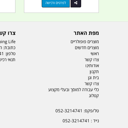
לפרטים ורכישה
מפת האתר
צרו קש
מוצרים פופולריים
ing Life
מוצרים חדשים
כתובת: הדס 19 או
ראשי
טלפון:
41
צרו קשר
תנאי רכי
אודותינו
תקנון
בית וגן
צרו קשר
כלי עבודה למוסך ובעלי מקצוע
קטלוג
טל/פקס: 052-3214741
נייד : 052-3214741