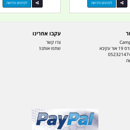
לפרטים ורכישה
לפרטים ורכישה
ר
עקבו אחרינו
Camp
צרו קשר
ר עקיבא
שתפו אותנו!
05232147
שה