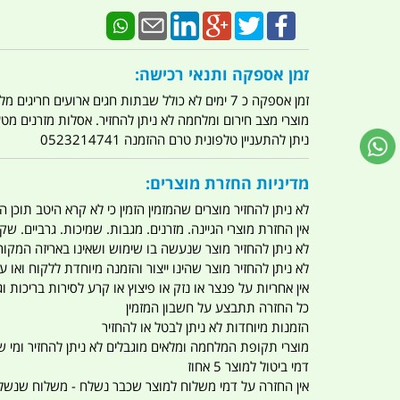
זמן אספקה ותנאי רכישה:
זמן אספקה כ 7 ימים לא כולל שבתות חגים ארועים חריגים מלחמות מגפה מתקפת טרור מתקפת מחשבים
מוצרי מצב חירום ומלחמה לא ניתן להחזיר. אסלות מזרנים מ
ניתן להתעניין טלפונית טרם ההזמנה 0523214741
מדיניות החזרת מוצרים:
לא ניתן להחזיר מוצרים שהמזמין הזמין כי לא קרא היטב תוכן
אין החזרת מוצרי הגיינה. מזרנים. מגבות. שמיכות. גרביים. שקי
לא ניתן להחזיר מוצר שנעשה בו שימוש ושאינו באריזה המקור
לא ניתן להחזיר מוצר שהינו ייצור והזמנה מיוחדת ללקוח וא
אין אחריות על פנצר או נזק או פיצוץ או קרע לסירות בריכות וג'
כל החזרה תתבצע על חשבון המזמין
הזמנות מיוחדות לא ניתן לבטל או להחזיר
מוצרי תקופת המלחמה ומלאים מוגבלים לא ניתן להחזיר ומי שרו
דמי ביטול למוצר 5 אחוז
אין החזרה על דמי משלוח למוצר שכבר נשלח - משלוח שנשלח ו