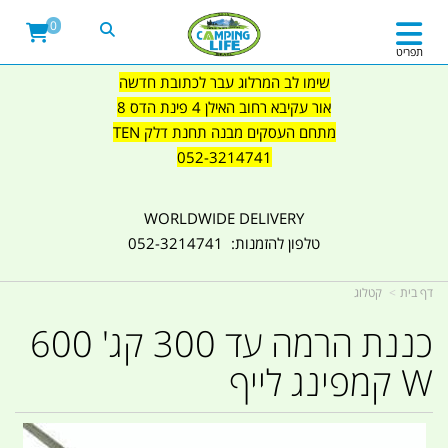
0
תפריט
שימו לב המרלוג עבר לכתובת חדשה
אור עקיבא רחוב האילן 4 פינת הדס 8
מתחם העסקים מבנה תחנת דלק TEN
052-3214741
WORLDWIDE DELIVERY
טלפון להזמנות: 052-3214741
דף בית
קטלוג
כננת הרמה עד 300 קג' 600
W קמפינג לייף