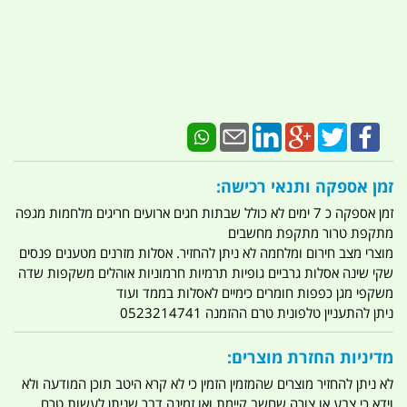
זמן אספקה ותנאי רכישה:
זמן אספקה כ 7 ימים לא כולל שבתות חגים ארועים חריגים מלחמות מגפה
מתקפת טרור מתקפת מחשבים
מוצרי מצב חירום ומלחמה לא ניתן להחזיר. אסלות מזרנים מטענים פנסים
שקי שינה אסלות גרביים גופיות תרמיות חרמוניות אוהלים משקפות שדה
משקפי מגן כפפות חומרים כימיים לאסלות בממד ועוד
ניתן להתעניין טלפונית טרם ההזמנה 0523214741
מדיניות החזרת מוצרים:
לא ניתן להחזיר מוצרים שהמזמין הזמין כי לא קרא היטב תוכן המודעה ולא
וידא כי צבע או צורה שחשב קיימת ואו זמינה דבר שניתן לעשות טרם