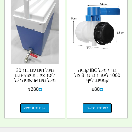
ברז למיכל IBC קוביה
מיכל מים עם ברז 30
1000 ליטר הברגה 3 צול
ליטר צידנית שהיא גם
קמפינג לייף
מיכל מים או שתיה לכל
דבר קמפינג לייף
₪
280
₪
80
לפרטים ורכישה
לפרטים ורכישה