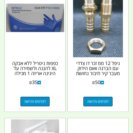
ניפל 12 ממ זכר דו צדדי
כפפות ניטריל ללא אבקה
עם הברגה ואום הידוק
XL להגנה ולשמירה על
מעבר קיר חיבור נחושת
היגינה אריזה 1 מכילה
לצינור לצינור 12...
100 כפפות לא...
₪
35
₪
50
לפרטים ורכישה
לפרטים ורכישה