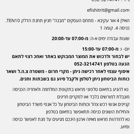
efishitrit@gmail.com
האילן 4 אור עקיבא - מתחם העסקים ''מבנה'' חניון תחנת הדלק TEN10.
כניסה 4. קומה 1
שעות עבודה ימים א-ה:
מ-07:00 עד-20:00
יום- ו:
מ-07:00 עד-15:00
יש לבחור ולרכוש את המוצר המבוקש באתר ואחכ רצוי לתאם
הגעה בטלפון 052-3214741
איסוף עצמי לאחר רכישה ניתן - מקרי חרום - משטרה צ.ה.ל ושאר
כוחות הביטחון ניתן לטלפן ולקבל סיוע גם בשבתות וחגים.
נא להגיע בתיאום טלפוני מראש בתקופת המלחמה ולאחריה הכניסה
מוגבלת למורשים בלבד ואו למקרים חריגים
קניינים אנשי רכש צהל וכוחות הביטחון על כל אגפי משרד הביטחון
והחילות השונים כניסה תתאפשר בתיאום בטלפון
נא להזדהות מראש מאיזה ארגון הינכם מגיעים על מנת לאפשר כניסה
וסיוע.