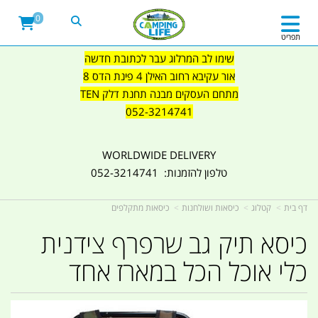
0
תפריט
שימו לב המרלוג עבר לכתובת חדשה
אור עקיבא רחוב האילן 4 פינת הדס 8
מתחם העסקים מבנה תחנת דלק TEN
052-3214741
WORLDWIDE DELIVERY
טלפון להזמנות: 052-3214741
דף בית
קטלוג
כיסאות ושולחנות
כיסאות מתקלפים
כיסא תיק גב שרפרף צידנית
כלי אוכל הכל במארז אחד