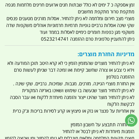
זמן אספקה כ 7 ימים לא כולל שבתות חגים ארועים חריגים מלחמות מגפה
מתקפת טרור מתקפת מחשבים
מוצרי מצב חירום ומלחמה לא ניתן להחזיר. אסלות מזרנים מטענים פנסים
שקי שינה אסלות גרביים גופיות תרמיות חרמוניות אוהלים משקפות שדה
משקפי מגן כפפות חומרים כימיים לאסלות בממד ועוד
ניתן להתעניין טלפונית טרם ההזמנה 0523214741
מדיניות החזרת מוצרים:
לא ניתן להחזיר מוצרים שהמזמין הזמין כי לא קרא היטב תוכן המודעה ולא
וידא כי צבע או צורה שחשב קיימת ואו זמינה דבר שניתן לעשות טרם
ההזמנה בטלפון
אין החזרת מוצרי הגיינה. מזרנים. מגבות. שמיכות. גרביים. שקי שינה .
לא ניתן להחזיר מוצר שנעשה בו שימוש ושאינו באריזה המקורית
לא ניתן להחזיר מוצר שהינו ייצור והזמנה מיוחדת ללקוח ואו עבר הסבה
לבקשת הלקוח
אין אחריות על פנצר או נזק או פיצוץ או קרע לסירות בריכות וג'ק כרית
אוויר
כל החזרה תתבצע על חשבון המזמין
הזמנות מיוחדות לא ניתן לבטל או להחזיר
מוצרי תקופת המלחמה ומלאים מוגבלים לא ניתן להחזיר ומי שרוצה להזמין