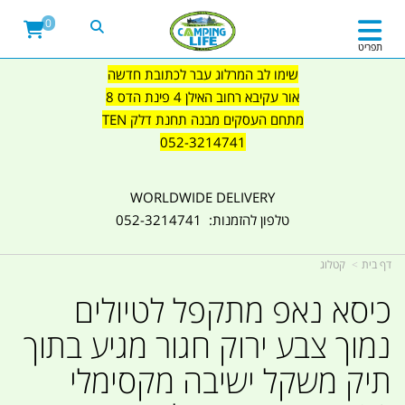
0
תפריט
שימו לב המרלוג עבר לכתובת חדשה
אור עקיבא רחוב האילן 4 פינת הדס 8
מתחם העסקים מבנה תחנת דלק TEN
052-3214741
WORLDWIDE DELIVERY
טלפון להזמנות: 052-3214741
דף בית
קטלוג
כיסא נאפ מתקפל לטיולים
נמוך צבע ירוק חגור מגיע בתוך
תיק משקל ישיבה מקסימלי