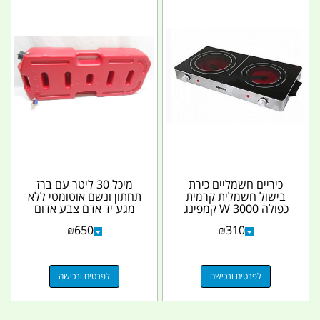
כיריים חשמליים כירת
מיכל 30 ליטר עם ברז
בישול חשמלית קרמית
תחתון ונשם אוטומטי ללא
כפולה 3000 W קמפינג
מגע יד אדם צבע אדום
לייף
שטוח קמפינג לייף
₪
650
₪
310
לפרטים ורכישה
לפרטים ורכישה