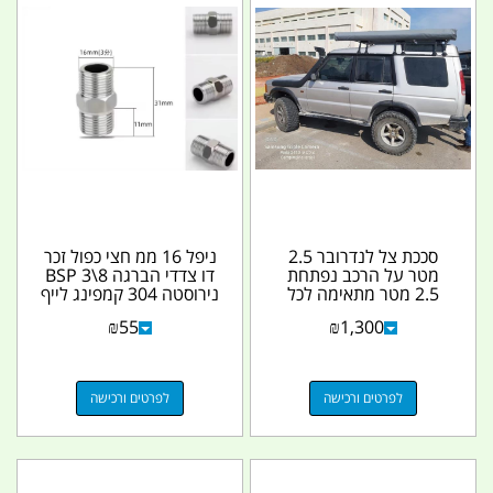
סככת צל לנדרובר 2.5
ניפל 16 ממ חצי כפול זכר
מטר על הרכב נפתחת
דו צדדי הברגה 8\3 BSP
2.5 מטר מתאימה לכל
נירוסטה 304 קמפינג לייף
סוגי הרכב והקראונים...
₪
55
₪
1,300
לפרטים ורכישה
לפרטים ורכישה