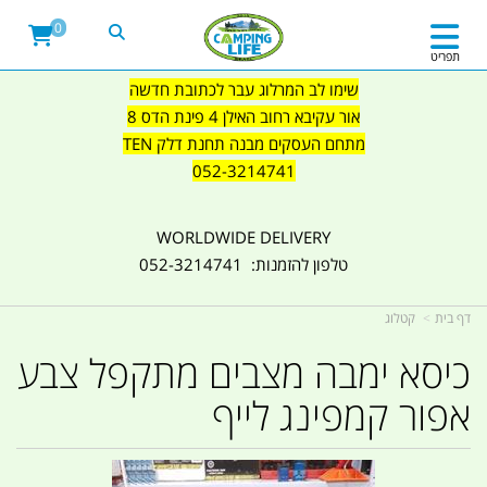
0
תפריט
שימו לב המרלוג עבר לכתובת חדשה
אור עקיבא רחוב האילן 4 פינת הדס 8
מתחם העסקים מבנה תחנת דלק TEN
052-3214741
WORLDWIDE DELIVERY
טלפון להזמנות: 052-3214741
דף בית
קטלוג
כיסא ימבה מצבים מתקפל צבע
אפור קמפינג לייף