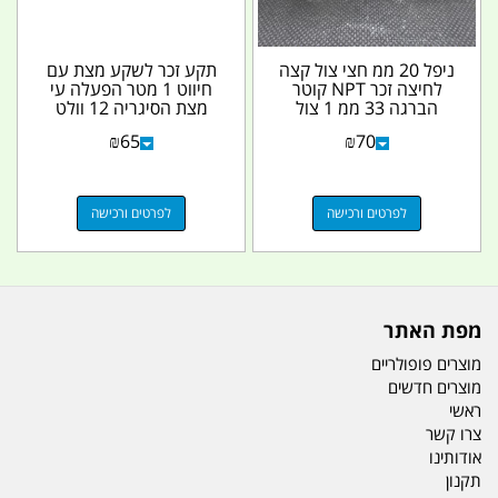
ניפל 20 ממ חצי צול קצה
תקע זכר לשקע מצת עם
לחיצה זכר NPT קוטר
חיווט 1 מטר הפעלה עי
הברגה 33 ממ 1 צול
מצת הסיגריה 12 וולט
קמפינג לייף
DC קמפינג לייף
₪
65
₪
70
לפרטים ורכישה
לפרטים ורכישה
מפת האתר
מוצרים פופולריים
מוצרים חדשים
ראשי
צרו קשר
אודותינו
תקנון