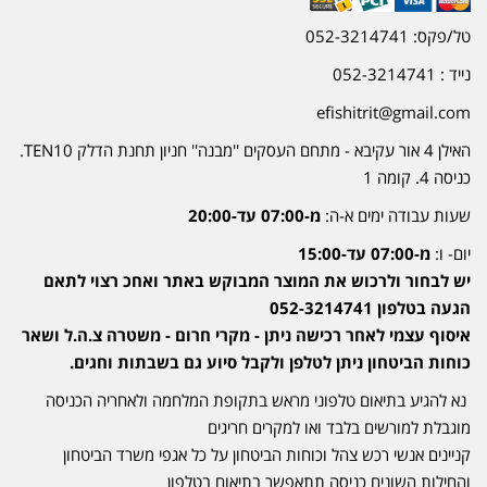
טל/פקס: 052-3214741
נייד : 052-3214741
efishitrit@gmail.com
האילן 4 אור עקיבא - מתחם העסקים ''מבנה'' חניון תחנת הדלק TEN10.
כניסה 4. קומה 1
שעות עבודה ימים א-ה:
מ-07:00 עד-20:00
יום- ו:
מ-07:00 עד-15:00
יש לבחור ולרכוש את המוצר המבוקש באתר ואחכ רצוי לתאם
הגעה בטלפון 052-3214741
איסוף עצמי לאחר רכישה ניתן - מקרי חרום - משטרה צ.ה.ל ושאר
כוחות הביטחון ניתן לטלפן ולקבל סיוע גם בשבתות וחגים.
נא להגיע בתיאום טלפוני מראש בתקופת המלחמה ולאחריה הכניסה
מוגבלת למורשים בלבד ואו למקרים חריגים
קניינים אנשי רכש צהל וכוחות הביטחון על כל אגפי משרד הביטחון
והחילות השונים כניסה תתאפשר בתיאום בטלפון