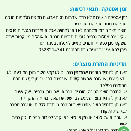
זמן אספקה ותנאי רכישה:
זמן אספקה כ 7 ימים לא כולל שבתות חגים ארועים חריגים מלחמות מגפה
מתקפת טרור מתקפת מחשבים
מוצרי מצב חירום ומלחמה לא ניתן להחזיר. אסלות מזרנים מטענים פנסים
שקי שינה אסלות גרביים גופיות תרמיות חרמוניות אוהלים משקפות שדה
משקפי מגן כפפות חומרים כימיים לאסלות בממד ועוד
ניתן להתעניין טלפונית טרם ההזמנה 0523214741
מדיניות החזרת מוצרים:
לא ניתן להחזיר מוצרים שהמזמין הזמין כי לא קרא היטב תוכן המודעה ולא
וידא כי צבע או צורה שחשב קיימת ואו זמינה דבר שניתן לעשות טרם
ההזמנה בטלפון
אין החזרת מוצרי הגיינה. מזרנים. מגבות. שמיכות. גרביים. שקי שינה .
לא ניתן להחזיר מוצר שנעשה בו שימוש ושאינו באריזה המקורית
לא ניתן להחזיר מוצר שהינו ייצור והזמנה מיוחדת ללקוח ואו עבר הסבה
לבקשת הלקוח
אין אחריות על פנצר או נזק או פיצוץ או קרע לסירות בריכות וג'ק כרית
אוויר
כל החזרה תתבצע על חשבון המזמין