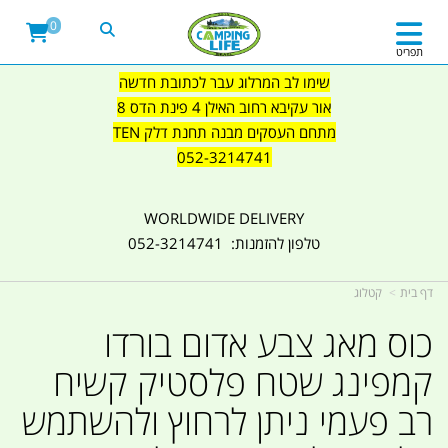
0
תפריט
שימו לב המרלוג עבר לכתובת חדשה
אור עקיבא רחוב האילן 4 פינת הדס 8
מתחם העסקים מבנה תחנת דלק TEN
052-3214741
WORLDWIDE DELIVERY
טלפון להזמנות: 052-3214741
דף בית
קטלוג
כוס מאג צבע אדום בורדו
קמפינג שטח פלסטיק קשיח
רב פעמי ניתן לרחוץ ולהשתמש