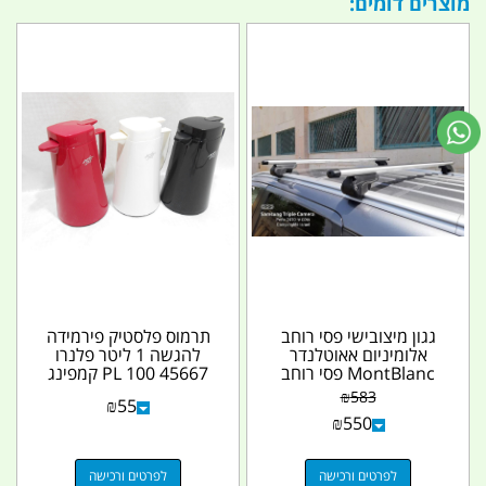
מוצרים דומים:
גגון מיצובישי פסי רוחב
תרמוס פלסטיק פירמידה
אלומיניום אאוטלנדר
להגשה 1 ליטר פלנרו
MontBlanc פסי רוחב
45667 PL 100 קמפינג
ללא רגלים - רגליים...
לייף
₪
583
₪
55
₪
550
לפרטים ורכישה
לפרטים ורכישה