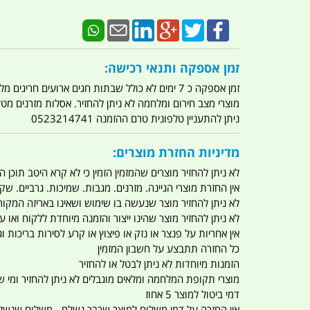
זמן אספקה ותנאי רכישה:
זמן אספקה כ 7 ימים לא כולל שבתות חגים ארועים חריגים מלחמות מגפה מתקפת טרור מתקפת מחשבים
מוצרי מצב חירום ומלחמה לא ניתן להחזיר. אסלות מזרנים מ
ניתן להתעניין טלפונית טרם ההזמנה 0523214741
מדיניות החזרת מוצרים:
לא ניתן להחזיר מוצרים שהמזמין הזמין כי לא קרא היטב תוכן
אין החזרת מוצרי הגיינה. מזרנים. מגבות. שמיכות. גרביים. שקי
לא ניתן להחזיר מוצר שנעשה בו שימוש ושאינו באריזה המקור
לא ניתן להחזיר מוצר שהינו ייצור והזמנה מיוחדת ללקוח וא
אין אחריות על פנצר או נזק או פיצוץ או קרע לסירות בריכות וג'
כל החזרה תתבצע על חשבון המזמין
הזמנות מיוחדות לא ניתן לבטל או להחזיר
מוצרי תקופת המלחמה ומלאים מוגבלים לא ניתן להחזיר ומי שרו
דמי ביטול למוצר 5 אחוז
אין החזרה על דמי משלוח למוצר שכבר נשלח - משלוח שנשלח ו