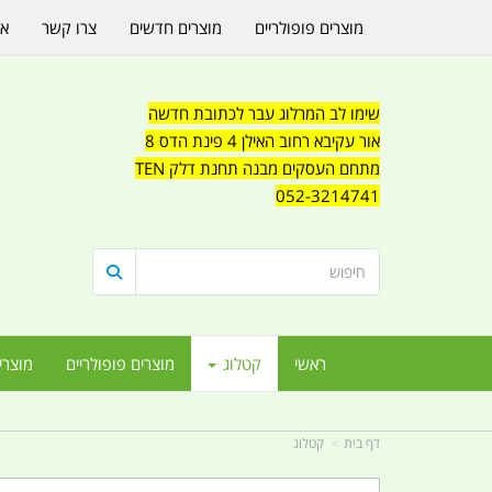
מוצרים פופולריים
מוצרים חדשים
צרו קשר
או
שימו לב המרלוג עבר לכתובת חדשה
אור עקיבא רחוב האילן 4 פינת הדס 8
מתחם העסקים מבנה תחנת דלק TEN
052-3214741
ראשי
קטלוג
מוצרים פופולריים
מוצרי
דף בית
קטלוג