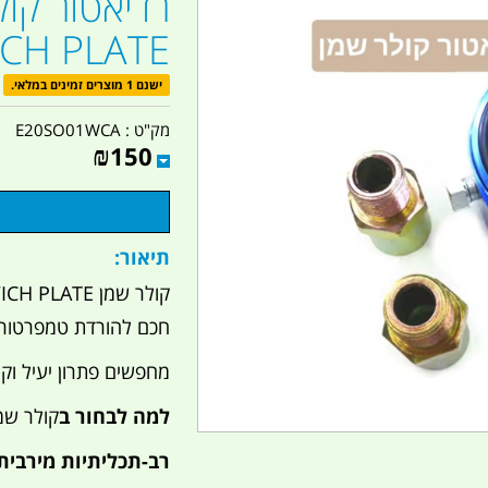
SANDWICH PLATE
ישנם 1 מוצרים זמינים במלאי.
מק"ט :
E20SO01WCA
₪
150
תיאור:
חכם להורדת טמפרטור
מחפשים פתרון יעיל וק
למה לבחור ב
קולר שמן TER SANDWICH PLATE
רב-תכליתיות מירבית