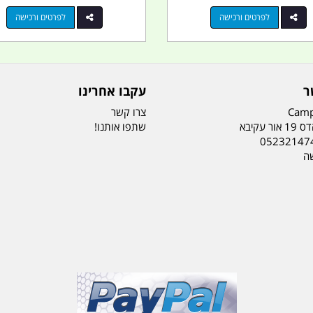
לפרטים ורכישה
לפרטים ורכישה
ר
עקבו אחרינו
Camp
צרו קשר
ר עקיבא
שתפו אותנו!
05232147
שה