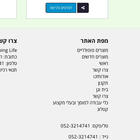
לפרטים ורכישה
מפת האתר
צרו קש
מוצרים פופולריים
ing Life
מוצרים חדשים
כתובת: הדס 19 או
ראשי
טלפון:
41
צרו קשר
תנאי רכי
אודותינו
תקנון
בית וגן
צרו קשר
כלי עבודה למוסך ובעלי מקצוע
קטלוג
טל/פקס: 052-3214741
נייד : 052-3214741