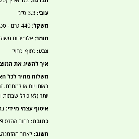
הברגה:
1/2 אינץ' (20 מ"מ) - דו-צדדית זכר ונקבה (PT1/2)
עובי:
3.3 ס"מ
משקל:
440 גרם - סט
חומר:
אלומיניום משו
צבע:
כסוף וכחול
איך להשיג את המוצ
משלוח מהיר לכל הא
יותר (לא כולל שבתות ו
איסוף עצמי מיידי:
בתיא
כתובת:
רחוב ההדס 19, אור עקיבא (חפשו "קמפינג לייף" בוויז).
חשוב:
לאחר ההזמנה, י