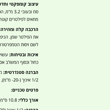
עיצוב קומפקטי וחדש
סמ ובעובי 3.2 מ"מ, הכולר מגיע עם הניפלים והיציאות כבתמונה.
מתאים לפילטרים קוטר מקסימלי 7.5 סמ ובקוט
הרכבה קלה ומהירה:
את הפילטר שמן. הניפלי
לשם ויסות הטמפרטורה
איכות ובטיחות:
כחול וכסוף המשלב אסת
הברגה סטנדרטית:
1/2 אינץ' (-20- מ"מ), המתאימה למגוון רחב של יישומים.
פרטים טכניים:
אורך כללי:
10.8 ס"מ