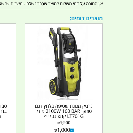
אין החזרה על דמי משלוח למוצר שכבר נשלח - משלוח שנשלח ו
מוצרים דומים:
גרניק מכונת שטיפה בלחץ דגם
סבונ
סוזוקי 2100W 160 BAR מודל
LT701G קמפינג לייף
ה
₪
1,200
₪
1,000