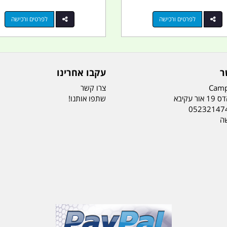
לפרטים ורכישה
לפרטים ורכישה
ר
עקבו אחרינו
Camp
צרו קשר
ר עקיבא
שתפו אותנו!
05232147
שה