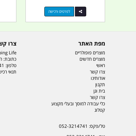
לפרטים ורכישה
מפת האתר
צרו קש
מוצרים פופולריים
ing Life
מוצרים חדשים
כתובת: הדס 19 או
ראשי
טלפון:
41
צרו קשר
תנאי רכי
אודותינו
תקנון
בית וגן
צרו קשר
כלי עבודה למוסך ובעלי מקצוע
קטלוג
טל/פקס: 052-3214741