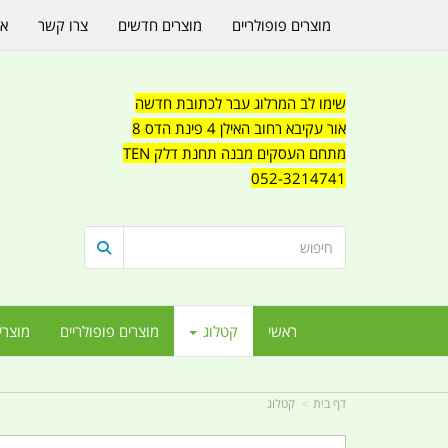
מוצרים פופולריים
מוצרים חדשים
צרו קשר
או
שימו לב המרלוג עבר לכתובת חדשה
אור עקיבא רחוב האילן 4 פינת הדס 8
מתחם העסקים מבנה תחנת דלק TEN
052-3214741
ראשי
קטלוג
מוצרים פופולריים
מוצרי
דף בית
קטלוג