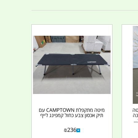
טה
מיטה מתקפלת CAMPTOWN עם
התקנה
תיק אכסון צבע כחול קמפינג לייף
..
₪
236