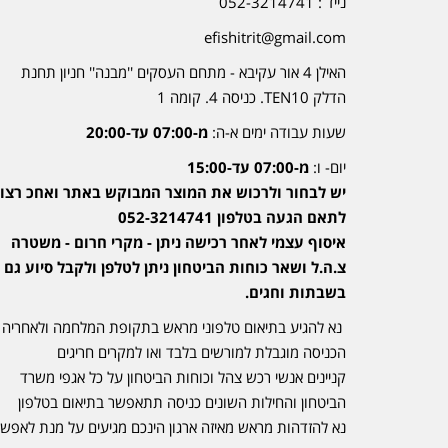
נייד : 052-3214741
efishitrit@gmail.com
האילן 4 אור עקיבא - מתחם העסקים ''מבנה'' חניון תחנת
הדלק TEN10. כניסה 4. קומה 1
שעות עבודה ימים א-ה:
מ-07:00 עד-20:00
יום- ו:
מ-07:00 עד-15:00
יש לבחור ולרכוש את המוצר המבוקש באתר ואחכ רצוי
לתאם הגעה בטלפון 052-3214741
איסוף עצמי לאחר רכישה ניתן - מקרי חרום - משטרה
צ.ה.ל ושאר כוחות הביטחון ניתן לטלפן ולקבל סיוע גם
בשבתות וחגים.
נא להגיע בתיאום טלפוני מראש בתקופת המלחמה ולאחריה
הכניסה מוגבלת למורשים בלבד ואו למקרים חריגים
קניינים אנשי רכש צהל וכוחות הביטחון על כל אגפי משרד
הביטחון והחילות השונים כניסה תתאפשר בתיאום בטלפון
נא להזדהות מראש מאיזה ארגון הינכם מגיעים על מנת לאפש