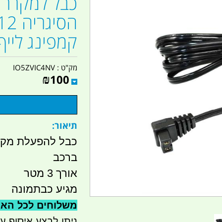
כבל למקרר 
קמפינג לייף
מק"ט :
IO5ZVIC4NV
₪
100
תיאור:
ברכב
אורך 3 מטר
מגיע כבתמונה
משלוחים לכל הארץ 41
ניתן לבצע איסוף עצמי- ר