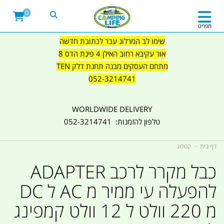
0
תפריט
שימו לב המרלוג עבר לכתובת חדשה
אור עקיבא רחוב האילן 4 פינת הדס 8
מתחם העסקים מבנה תחנת דלק TEN
052-3214741
WORLDWIDE DELIVERY
טלפון להזמנות: 052-3214741
דף בית
קטלוג
כבל מקרר לרכב ADAPTER
להפעלה עי ממיר מ AC ל DC
מ 220 וולט ל 12 וולט קמפינג