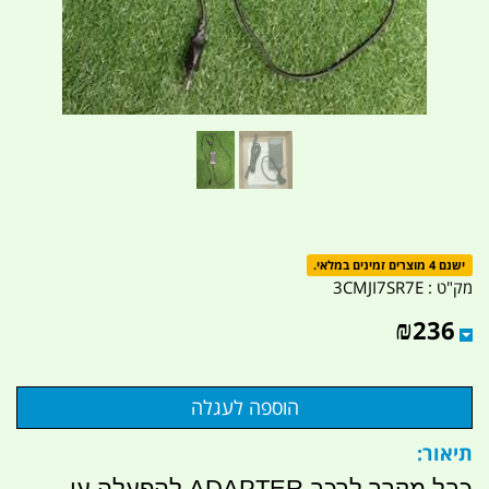
ישנם 4 מוצרים זמינים במלאי.
מק"ט :
3CMJI7SR7E
₪
236
תיאור:
כבל מקרר לרכב ADAPTER להפעלה עי