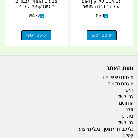
עם אטם סיליקון ואום
צבעים המחיר עבור 2
נעילה הברגה שמאל
מיטות קמפינג לייף
להתקנת ברז ריקון מילוי...
₪
472
₪
50
לפרטים ורכישה
לפרטים ורכישה
מפת האתר
מוצרים פופולריים
מוצרים חדשים
ראשי
צרו קשר
אודותינו
תקנון
בית וגן
צרו קשר
כלי עבודה למוסך ובעלי מקצוע
קטלוג