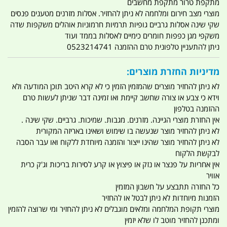
מתקפת טרור מתקפת מחשבים
מוצרי מצב חירום ומלחמה לא ניתן להחזיר. אסלות מזרנים מטענים פנסים
שקי שינה אסלות גרביים גופיות תרמיות חרמוניות אוהלים משקפות שדה
משקפי מגן כפפות חומרים כימיים לאסלות בממד ועוד
ניתן להתעניין טלפונית טרם ההזמנה 0523214741
מדיניות החזרת מוצרים:
לא ניתן להחזיר מוצרים שהמזמין הזמין כי לא קרא היטב תוכן המודעה ולא
וידא כי צבע או צורה שחשב קיימת ואו זמינה דבר שניתן לעשות טרם
ההזמנה בטלפון
אין החזרת מוצרי הגיינה. מזרנים. מגבות. שמיכות. גרביים. שקי שינה .
לא ניתן להחזיר מוצר שנעשה בו שימוש ושאינו באריזה המקורית
לא ניתן להחזיר מוצר שהינו ייצור והזמנה מיוחדת ללקוח ואו עבר הסבה
לבקשת הלקוח
אין אחריות על פנצר או נזק או פיצוץ או קרע לסירות בריכות וג'ק כרית
אוויר
כל החזרה תתבצע על חשבון המזמין
הזמנות מיוחדות לא ניתן לבטל או להחזיר
מוצרי תקופת המלחמה ומלאים מוגבלים לא ניתן להחזיר ומי שרוצה להזמין
ומתכנן להחזיר מוטב לו שלא יזמין