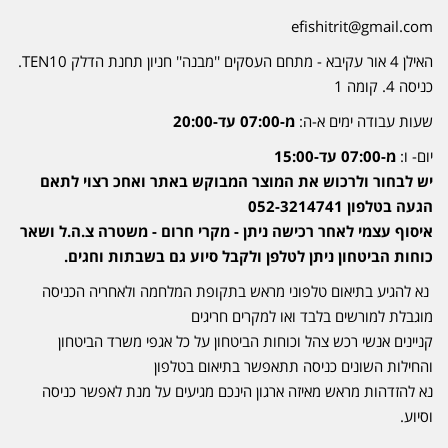
efishitrit@gmail.com
האילן 4 אור עקיבא - מתחם העסקים ''מבנה'' חניון תחנת הדלק TEN10.
כניסה 4. קומה 1
שעות עבודה ימים א-ה:
מ-07:00 עד-20:00
יום- ו:
מ-07:00 עד-15:00
יש לבחור ולרכוש את המוצר המבוקש באתר ואחכ רצוי לתאם
הגעה בטלפון 052-3214741
איסוף עצמי לאחר רכישה ניתן - מקרי חרום - משטרה צ.ה.ל ושאר
כוחות הביטחון ניתן לטלפן ולקבל סיוע גם בשבתות וחגים.
נא להגיע בתיאום טלפוני מראש בתקופת המלחמה ולאחריה הכניסה
מוגבלת למורשים בלבד ואו למקרים חריגים
קניינים אנשי רכש צהל וכוחות הביטחון על כל אגפי משרד הביטחון
והחילות השונים כניסה תתאפשר בתיאום בטלפון
נא להזדהות מראש מאיזה ארגון הינכם מגיעים על מנת לאפשר כניסה
וסיוע.