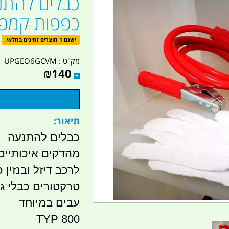
כפפות קמפינ
ישנם 1 מוצרים זמינים במלאי.
מק"ט :
UPGEO6GCVM
₪
140
תיאור:
כבלים להתנעה
מהדקים איכותיים 
לרכב דיזל ובנזין
טרקטורים כבלי גי
עבים במיוחד
TYP 800