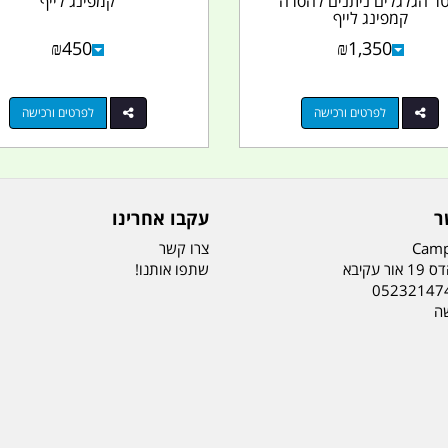
טר הגלגלים ניתנים להסרה
קמפינג לייף
קמפינג לייף
₪
450
₪
1,350
לפרטים ורכישה
לפרטים ורכישה
ר
עקבו אחרינו
Camp
צרו קשר
ר עקיבא
שתפו אותנו!
05232147
שה