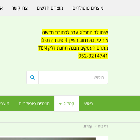
מוצרים פופולריים
מוצרים חדשים
צרו קשר
או
שימו לב המרלוג עבר לכתובת חדשה
אור עקיבא רחוב האילן 4 פינת הדס 8
מתחם העסקים מבנה תחנת דלק TEN
052-3214741
ראשי
קטלוג
מוצרים פופולריים
מוצרי
דף בית
קטלוג