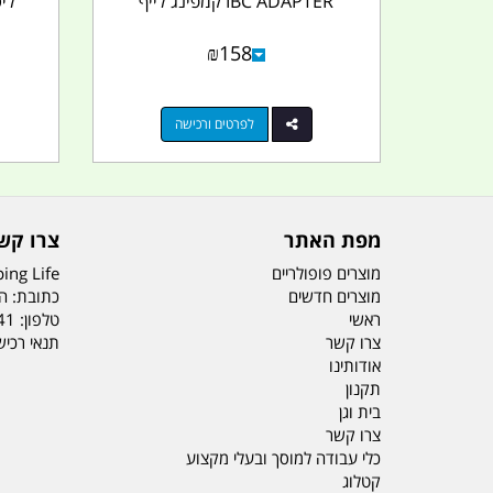
IBC ADAPTER קמפינג לייף
לי
₪
158
לפרטים ורכישה
מפת האתר
צרו קש
מוצרים פופולריים
ing Life
מוצרים חדשים
כתובת: הדס 19 או
ראשי
טלפון:
41
צרו קשר
תנאי רכי
אודותינו
תקנון
בית וגן
צרו קשר
כלי עבודה למוסך ובעלי מקצוע
קטלוג