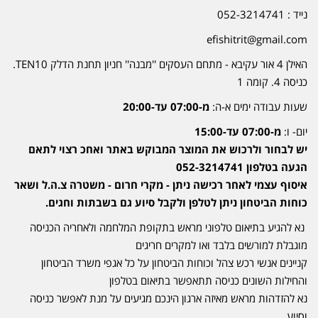
נייד : 052-3214741
efishitrit@gmail.com
האילן 4 אור עקיבא - מתחם העסקים ''מבנה'' חניון תחנת הדלק TEN10.
כניסה 4. קומה 1
שעות עבודה ימים א-ה:
מ-07:00 עד-20:00
יום- ו:
מ-07:00 עד-15:00
יש לבחור ולרכוש את המוצר המבוקש באתר ואחכ רצוי לתאם
הגעה בטלפון 052-3214741
איסוף עצמי לאחר רכישה ניתן - מקרי חרום - משטרה צ.ה.ל ושאר
כוחות הביטחון ניתן לטלפן ולקבל סיוע גם בשבתות וחגים.
נא להגיע בתיאום טלפוני מראש בתקופת המלחמה ולאחריה הכניסה
מוגבלת למורשים בלבד ואו למקרים חריגים
קניינים אנשי רכש צהל וכוחות הביטחון על כל אגפי משרד הביטחון
והחילות השונים כניסה תתאפשר בתיאום בטלפון
נא להזדהות מראש מאיזה ארגון הינכם מגיעים על מנת לאפשר כניסה
וסיוע.