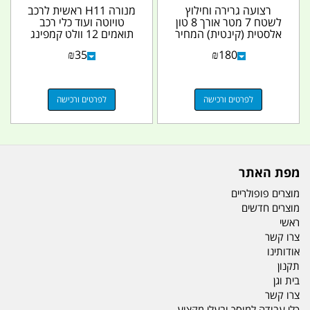
רצועה גרירה וחילוץ
מנורה H11 ראשית לרכב
לשטח 7 מטר אורך 8 טון
טויוטה ועוד כלי רכב
אלסטית (קינטית) המחיר
תואמים 12 וולט קמפינג
ללא שאקל קמפינג...
לייף
₪
35
₪
180
לפרטים ורכישה
לפרטים ורכישה
מפת האתר
מוצרים פופולריים
מוצרים חדשים
ראשי
צרו קשר
אודותינו
תקנון
בית וגן
צרו קשר
כלי עבודה למוסך ובעלי מקצוע