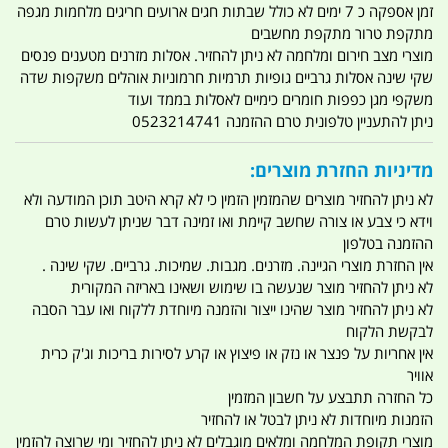
זמן אספקה כ 7 ימים לא כולל שבתות חגים ארועים חריגים מלחמות מגפה
מתקפת טרור מתקפת מחשבים
מוצרי מצב חירום ומלחמה לא ניתן להחזיר. אסלות מזרנים מטענים פנסים
שקי שינה אסלות גרביים גופיות תרמיות חרמוניות אוהלים משקפות שדה
משקפי מגן כפפות חומרים כימיים לאסלות בממד ועוד
ניתן להתעניין טלפונית טרם ההזמנה 0523214741
מדיניות החזרת מוצרים:
לא ניתן להחזיר מוצרים שהמזמין הזמין כי לא קרא היטב תוכן המודעה ולא
וידא כי צבע או צורה שחשב קיימת ואו זמינה דבר שניתן לעשות טרם
ההזמנה בטלפון
אין החזרת מוצרי הגיינה. מזרנים. מגבות. שמיכות. גרביים. שקי שינה .
לא ניתן להחזיר מוצר שנעשה בו שימוש ושאינו באריזה המקורית
לא ניתן להחזיר מוצר שהינו ייצור והזמנה מיוחדת ללקוח ואו עבר הסבה
לבקשת הלקוח
אין אחריות על פנצר או נזק או פיצוץ או קרע לסירות בריכות וג'ק כרית
אוויר
כל החזרה תתבצע על חשבון המזמין
הזמנות מיוחדות לא ניתן לבטל או להחזיר
מוצרי תקופת המלחמה ומלאים מוגבלים לא ניתן להחזיר ומי שרוצה להזמין