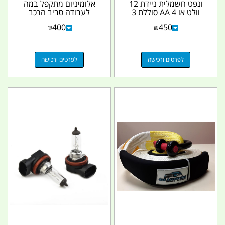
ונפט חשמלית ניידת 12
אלומיניום מתקפל במה
וולט או AA 4 סוללת 3
לעבודה סביב הרכב
גלון כ 11 ליטר...
ובגובה שולחן עבודה עד
₪
400
₪
450
150...
לפרטים ורכישה
לפרטים ורכישה