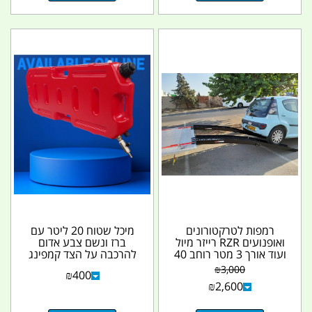
רמפות לטרקטורונים
מיכל שטוח 20 ליטר עם
ואופנועים RZR רייזר מיול
ברז ונשם צבע אדום
ועוד אורך 3 מטר רוחב 40
להרכבה על הצד קמפינג
סמ למשקל 900...
לייף
₪
3,000
₪
400
₪
2,600