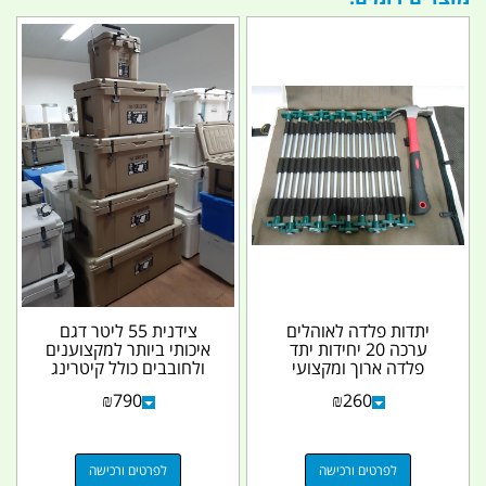
יתדות פלדה לאוהלים
צידנית 55 ליטר דגם
ערכה 20 יחידות יתד
איכותי ביותר למקצוענים
פלדה ארוך ומקצועי
ולחובבים כולל קיטרינג
במארז נרתיק כולל
הטובה ביותר...
₪
790
₪
260
פטיש...
לפרטים ורכישה
לפרטים ורכישה