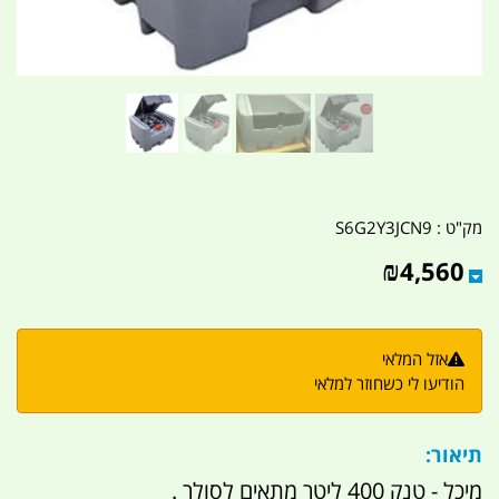
מק"ט :
S6G2Y3JCN9
₪
4,560
אזל המלאי
הודיעו לי כשחוזר למלאי
תיאור:
מיכל - טנק 400 ליטר מתאים לסולר .