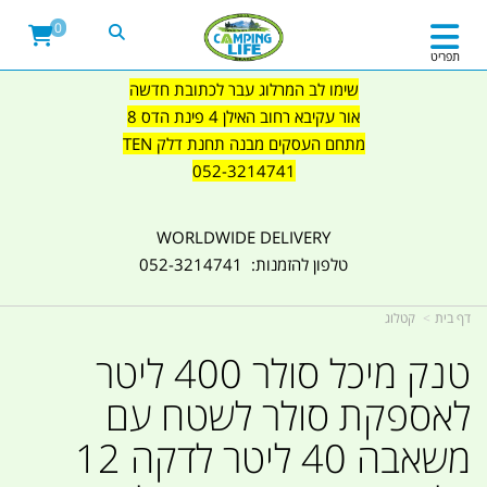
0
תפריט
שימו לב המרלוג עבר לכתובת חדשה
אור עקיבא רחוב האילן 4 פינת הדס 8
מתחם העסקים מבנה תחנת דלק TEN
052-3214741
WORLDWIDE DELIVERY
טלפון להזמנות: 052-3214741
דף בית
קטלוג
טנק מיכל סולר 400 ליטר
לאספקת סולר לשטח עם
משאבה 40 ליטר לדקה 12