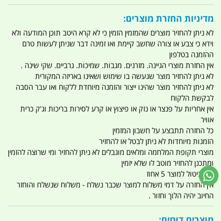
מדיניות החזרת מוצרים:
לא ניתן להחזיר מוצרים שהמזמין הזמין כי לא קרא היטב תוכן המודעה ולא
וידא כי צבע או צורה שחשב קיימת ואו זמינה דבר שניתן לעשות טרם
ההזמנה בטלפון
אין החזרת מוצרי הגיינה. מזרנים. מגבות. שמיכות. גרביים. שקי שינה .
לא ניתן להחזיר מוצר שנעשה בו שימוש ושאינו באריזה המקורית
לא ניתן להחזיר מוצר שהינו ייצור והזמנה מיוחדת ללקוח ואו עבר הסבה
לבקשת הלקוח
אין אחריות על פנצר או נזק או פיצוץ או קרע לסירות בריכות וג'ק כרית
אוויר
כל החזרה תתבצע על חשבון המזמין
הזמנות מיוחדות לא ניתן לבטל או להחזיר
מוצרי תקופת המלחמה ומלאים מוגבלים לא ניתן להחזיר ומי שרוצה להזמין
ומתכנן להחזיר מוטב לו שלא יזמין
דמי ביטול למוצר 5 אחוז
אין החזרה על דמי משלוח למוצר שכבר נשלח - משלוח שנשלח והוחזר
החיוב יהיה הלוך וחזור .
מוצרים דומים: