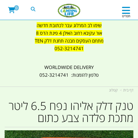
0
תפריט
שימו לב המרלוג עבר לכתובת חדשה
אור עקיבא רחוב האילן 4 פינת הדס 8
מתחם העסקים מבנה תחנת דלק TEN
052-3214741
WORLDWIDE DELIVERY
טלפון להזמנות: 052-3214741
דף בית
קטלוג
טנק דלק אליהו נפח 6.5 ליטר
מתכת פלדה צבע כתום