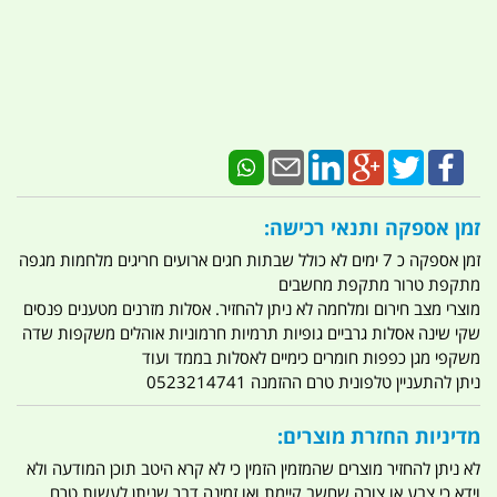
זמן אספקה ותנאי רכישה:
זמן אספקה כ 7 ימים לא כולל שבתות חגים ארועים חריגים מלחמות מגפה
מתקפת טרור מתקפת מחשבים
מוצרי מצב חירום ומלחמה לא ניתן להחזיר. אסלות מזרנים מטענים פנסים
שקי שינה אסלות גרביים גופיות תרמיות חרמוניות אוהלים משקפות שדה
משקפי מגן כפפות חומרים כימיים לאסלות בממד ועוד
ניתן להתעניין טלפונית טרם ההזמנה 0523214741
מדיניות החזרת מוצרים:
לא ניתן להחזיר מוצרים שהמזמין הזמין כי לא קרא היטב תוכן המודעה ולא
וידא כי צבע או צורה שחשב קיימת ואו זמינה דבר שניתן לעשות טרם