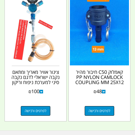
קאמלוק C50 חיבור מהיר
צינור אוויר מאריך ומתאם
PP NYLON CAMLOCK
נקבה ישראלי לדגם נקבה
COUPLING MM 25X12
סיני למערכת ניפוח וריקון
קמפינג לייף
אוויר...
₪
100
₪
48
לפרטים ורכישה
לפרטים ורכישה