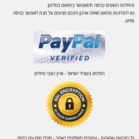
והחילות השונים כניסה תתאפשר בתיאום בטלפון
נא להזדהות מראש מאיזה ארגון הינכם מגיעים על מנת לאפשר כניסה
וסיוע.
הולכים בשביל ישראל - ארץ הצבי טיולים
כל הזכויות שמורות - עמודים מומלצים באתר - מיכלי מים עם ברזים