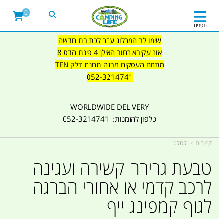
0
תפריט
שימו לב המרלוג עבר לכתובת חדשה
אור עקיבא רחוב האילן 4 פינת הדס 8
מתחם העסקים מבנה תחנת דלק TEN
052-3214741
WORLDWIDE DELIVERY
טלפון להזמנות: 052-3214741
דף בית
קטלוג
טבעת גרירה קשירה ועגינה
לרכב קדמי או אחורי הברגה
לגוף קמפינג ייף