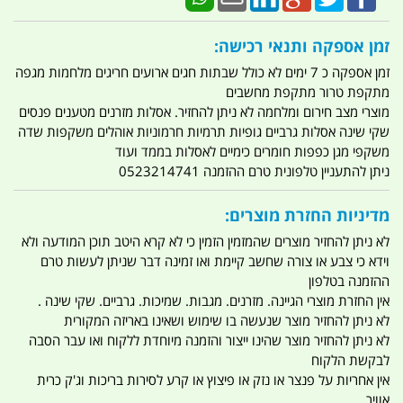
זמן אספקה ותנאי רכישה:
זמן אספקה כ 7 ימים לא כולל שבתות חגים ארועים חריגים מלחמות מגפה
מתקפת טרור מתקפת מחשבים
מוצרי מצב חירום ומלחמה לא ניתן להחזיר. אסלות מזרנים מטענים פנסים
שקי שינה אסלות גרביים גופיות תרמיות חרמוניות אוהלים משקפות שדה
משקפי מגן כפפות חומרים כימיים לאסלות בממד ועוד
ניתן להתעניין טלפונית טרם ההזמנה 0523214741
מדיניות החזרת מוצרים:
לא ניתן להחזיר מוצרים שהמזמין הזמין כי לא קרא היטב תוכן המודעה ולא
וידא כי צבע או צורה שחשב קיימת ואו זמינה דבר שניתן לעשות טרם
ההזמנה בטלפון
אין החזרת מוצרי הגיינה. מזרנים. מגבות. שמיכות. גרביים. שקי שינה .
לא ניתן להחזיר מוצר שנעשה בו שימוש ושאינו באריזה המקורית
לא ניתן להחזיר מוצר שהינו ייצור והזמנה מיוחדת ללקוח ואו עבר הסבה
לבקשת הלקוח
אין אחריות על פנצר או נזק או פיצוץ או קרע לסירות בריכות וג'ק כרית
אוויר