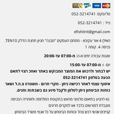
טל/פקס: 052-3214741
נייד : 052-3214741
efishitrit@gmail.com
האילן 4 אור עקיבא - מתחם העסקים ''מבנה'' חניון תחנת הדלק TEN10.
כניסה 4. קומה 1
שעות עבודה ימים א-ה:
מ-07:00 עד-20:00
יום- ו:
מ-07:00 עד-15:00
יש לבחור ולרכוש את המוצר המבוקש באתר ואחכ רצוי לתאם
הגעה בטלפון 052-3214741
איסוף עצמי לאחר רכישה ניתן - מקרי חרום - משטרה צ.ה.ל ושאר
כוחות הביטחון ניתן לטלפן ולקבל סיוע גם בשבתות וחגים.
נא להגיע בתיאום טלפוני מראש בתקופת המלחמה ולאחריה הכניסה
מוגבלת למורשים בלבד ואו למקרים חריגים
קניינים אנשי רכש צהל וכוחות הביטחון על כל אגפי משרד הביטחון