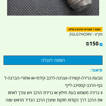
ישנם 1 מוצרים זמינים במלאי.
מק"ט :
ZGLG7HC0KV
₪
150
תיאור:
טבעת-גרירה-קשירה-ועגינה-לרכב-קידמי-או-אחורי-הברגה-ל
גוף-הרכב-קמפינג-לייף
וו גרירה משמש בעת חילוץ או גרירת הרכב ויש צורך לאחוז
את הרכב דרך נקודות חזקות שיצרן הרכב הגדיר מראש שזה