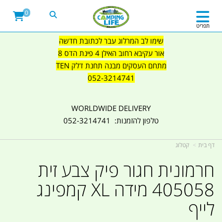
0
תפריט
שימו לב המרלוג עבר לכתובת חדשה
אור עקיבא רחוב האילן 4 פינת הדס 8
מתחם העסקים מבנה תחנת דלק TEN
052-3214741
WORLDWIDE DELIVERY
טלפון להזמנות: 052-3214741
דף בית
קטלוג
חרמונית חגור פיק צבע זית
405058 מידה XL קמפינג
לייף