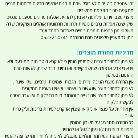
זמן אספקה כ 7 ימים לא כולל שבתות חגים ארועים חריגים מלחמות מגפה
מתקפת טרור מתקפת מחשבים
מוצרי מצב חירום ומלחמה לא ניתן להחזיר. אסלות מזרנים מטענים פנסים
שקי שינה אסלות גרביים גופיות תרמיות חרמוניות אוהלים משקפות שדה
משקפי מגן כפפות חומרים כימיים לאסלות בממד ועוד
ניתן להתעניין טלפונית טרם ההזמנה 0523214741
מדיניות החזרת מוצרים:
לא ניתן להחזיר מוצרים שהמזמין הזמין כי לא קרא היטב תוכן המודעה ולא
וידא כי צבע או צורה שחשב קיימת ואו זמינה דבר שניתן לעשות טרם
ההזמנה בטלפון
אין החזרת מוצרי הגיינה. מזרנים. מגבות. שמיכות. גרביים. שקי שינה .
לא ניתן להחזיר מוצר שנעשה בו שימוש ושאינו באריזה המקורית
לא ניתן להחזיר מוצר שהינו ייצור והזמנה מיוחדת ללקוח ואו עבר הסבה
לבקשת הלקוח
אין אחריות על פנצר או נזק או פיצוץ או קרע לסירות בריכות וג'ק כרית
אוויר
כל החזרה תתבצע על חשבון המזמין
הזמנות מיוחדות לא ניתן לבטל או להחזיר
מוצרי תקופת המלחמה ומלאים מוגבלים לא ניתן להחזיר ומי שרוצה להזמין