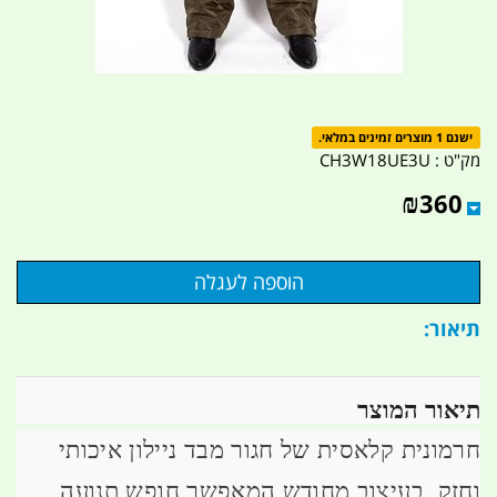
ישנם 1 מוצרים זמינים במלאי.
מק"ט :
CH3W18UE3U
₪
360
תיאור:
תיאור המוצר
חרמונית קלאסית של חגור מבד ניילון איכותי
וחזק, בעיצוב מחודש המאפשר חופש תנועה