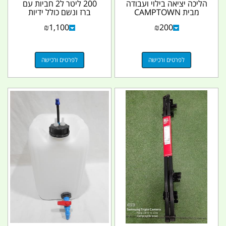
הליכה יציאה בילוי ועבודה
200 ליטר ל2 חביות עם
מבית CAMPTOWN
ברז ונשם כולל ידיות
22520 צבע שחור
חיצוניות קמפינג...
₪
1,100
₪
200
קמפינג...
לפרטים ורכישה
לפרטים ורכישה