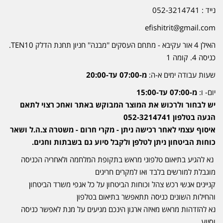
נייד : 052-3214741
efishitrit@gmail.com
האילן 4 אור עקיבא - מתחם העסקים ''מבנה'' חניון תחנת הדלק TEN10.
כניסה 4. קומה 1
שעות עבודה ימים א-ה:
מ-07:00 עד-20:00
יום- ו:
מ-07:00 עד-15:00
יש לבחור ולרכוש את המוצר המבוקש באתר ואחכ רצוי לתאם
הגעה בטלפון 052-3214741
איסוף עצמי לאחר רכישה ניתן - מקרי חרום - משטרה צ.ה.ל ושאר
כוחות הביטחון ניתן לטלפן ולקבל סיוע גם בשבתות וחגים.
נא להגיע בתיאום טלפוני מראש בתקופת המלחמה ולאחריה הכניסה
מוגבלת למורשים בלבד ואו למקרים חריגים
קניינים אנשי רכש צהל וכוחות הביטחון על כל אגפי משרד הביטחון
והחילות השונים כניסה תתאפשר בתיאום בטלפון
נא להזדהות מראש מאיזה ארגון הינכם מגיעים על מנת לאפשר כניסה
וסיוע.