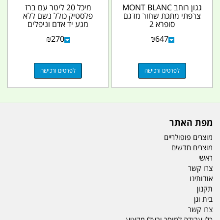
גגון רוחב MONT BLANC
מיכל 20 ליטר עם ברז
צרפתי מתכת שחור מדגם
פלסטיק כולל נשם ללא
סופרא 2
מגע יד אדם וניפלים
AMXOO2SUPRA
לחיבור צנרת לשאיבה...
₪
270
₪
647
לפרטים ורכישה
לפרטים ורכישה
מפת האתר
מוצרים פופולריים
מוצרים חדשים
ראשי
צרו קשר
אודותינו
תקנון
בית וגן
צרו קשר
כלי עבודה למוסך ובעלי מקצוע