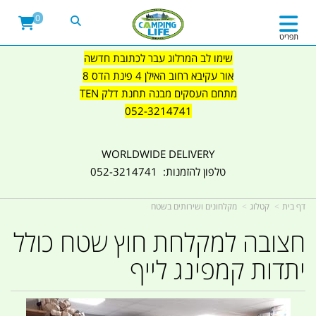
0
תפריט
שימו לב המרלוג עבר לכתובת חדשה
אור עקיבא רחוב האילן 4 פינת הדס 8
מתחם העסקים מבנה תחנת דלק TEN
052-3214741
WORLDWIDE DELIVERY
טלפון להזמנות: 052-3214741
דף בית
קטלוג
מקלחונים ושירותים בשטח
חצובה למקלחת חוץ שטח כולל
יתדות קמפינג לייף