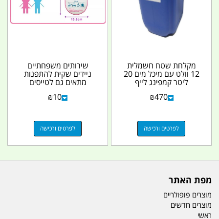
מקלחת שטח חשמלית
שירותים משפחתיים
12 וולט עם מיכל מים 20
ניידים שקית להתפנות
ליטר קמפינג לייף
מתאים גם לטייסים
FAMILY PORTABLE
₪
10
₪
470
TOILET עם...
לפרטים ורכישה
לפרטים ורכישה
מפת האתר
מוצרים פופולריים
מוצרים חדשים
ראשי