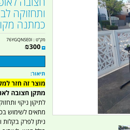
חצובה לאופנ
ותחזוקה לב
כמתנה מקור
מק"ט :
76YGQNSE0I
₪
300
תיאור:
מוצר זה חזר למל
מתקן חצובה לאופ
לתיקון ניקוי ותחזו
מתאים לשימוש בס
ניתן לפרק בקלות ו