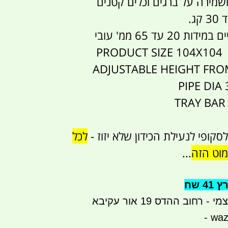
שמירה על ברגים וכלים קטנים
ג.
2 עד 65 ממ' עובי
PRODUCT SIZE 104X104 
ADJUSTABLE HEIGHT FROM
PIPE DIA
TRAY BAR 
סקופי לנעילת הכידון שלא יזוז -
לכל
וט הזה
...
 שח
רחוב ההדס 19 אור עקיבא
- waz