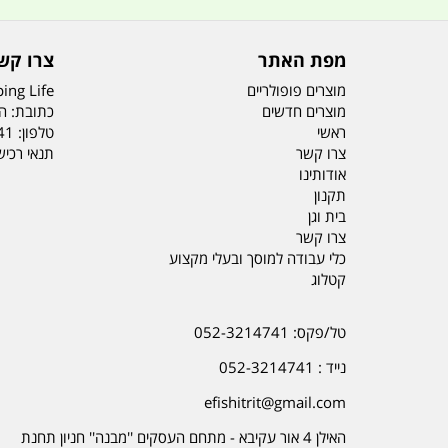
מפת האתר
צרו קש
מוצרים פופולריים
ing Life
מוצרים חדשים
כתובת: הדס 19 או
ראשי
טלפון:
41
צרו קשר
תנאי רכי
אודותינו
תקנון
בית וגן
צרו קשר
כלי עבודה למוסך ובעלי מקצוע
קטלוג
טל/פקס: 052-3214741
נייד : 052-3214741
efishitrit@gmail.com
האילן 4 אור עקיבא - מתחם העסקים ''מבנה'' חניון תחנת