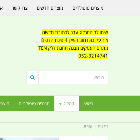
מוצרים פופולריים
מוצרים חדשים
צרו קשר
או
שימו לב המרלוג עבר לכתובת חדשה
אור עקיבא רחוב האילן 4 פינת הדס 8
מתחם העסקים מבנה תחנת דלק TEN
052-3214741
ראשי
קטלוג
מוצרים פופולריים
מוצרי
דף בית
קטלוג