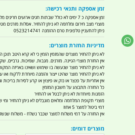
זמן אספקה ותנאי רכישה:
זמן אספקה כ 7 ימים לא כולל שבתות חגים ארועים חריגים מלחמות מגפה מתקפת טרור מתקפת מחשבים
מוצרי מצב חירום ומלחמה לא ניתן להחזיר. אסלות מזרנים מ
ניתן להתעניין טלפונית טרם ההזמנה 0523214741
מדיניות החזרת מוצרים:
לא ניתן להחזיר מוצרים שהמזמין הזמין כי לא קרא היטב תוכן
אין החזרת מוצרי הגיינה. מזרנים. מגבות. שמיכות. גרביים. שקי
לא ניתן להחזיר מוצר שנעשה בו שימוש ושאינו באריזה המקור
לא ניתן להחזיר מוצר שהינו ייצור והזמנה מיוחדת ללקוח וא
אין אחריות על פנצר או נזק או פיצוץ או קרע לסירות בריכות וג'
כל החזרה תתבצע על חשבון המזמין
הזמנות מיוחדות לא ניתן לבטל או להחזיר
מוצרי תקופת המלחמה ומלאים מוגבלים לא ניתן להחזיר ומי שרו
דמי ביטול למוצר 5 אחוז
אין החזרה על דמי משלוח למוצר שכבר נשלח - משלוח שנשלח ו
מוצרים דומים: