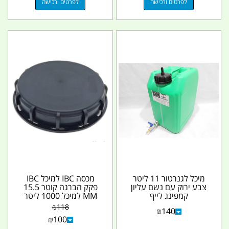
לפרטים ורכישה
לפרטים ורכישה
מיכל לגנרטור 11 ליטר
מכסה IBC למיכל IBC
צבע ירוק עם נשם עליון
פקק הברגה קוטר 15.5
קמפינג לייף
MM למיכל 1000 ליטר
צבע שחור תוצרת
₪
118
₪
140
איטליה...
₪
100