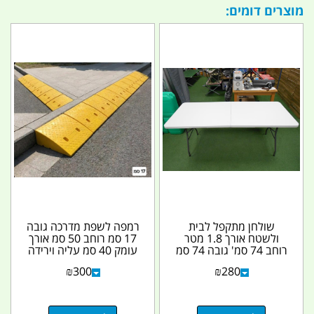
מוצרים דומים:
שולחן מתקפל לבית
רמפה לשפת מדרכה גובה
ולשטח אורך 1.8 מטר
17 סמ רוחב 50 סמ אורך
רוחב 74 סמ' גובה 74 סמ
עומק 40 סמ עליה וירידה
קמפינג לייף
נוחה פלסטיק...
₪
300
₪
280