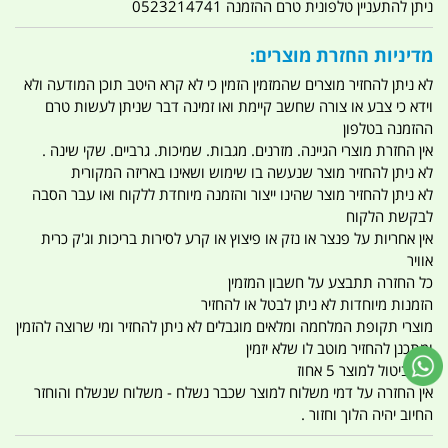
ניתן להתעניין טלפונית טרם ההזמנה 0523214741
מדיניות החזרת מוצרים:
לא ניתן להחזיר מוצרים שהמזמין הזמין כי לא קרא היטב תוכן המודעה ולא
וידא כי צבע או צורה שחשב קיימת ואו זמינה דבר שניתן לעשות טרם
ההזמנה בטלפון
אין החזרת מוצרי הגיינה. מזרנים. מגבות. שמיכות. גרביים. שקי שינה .
לא ניתן להחזיר מוצר שנעשה בו שימוש ושאינו באריזה המקורית
לא ניתן להחזיר מוצר שהינו ייצור והזמנה מיוחדת ללקוח ואו עבר הסבה
לבקשת הלקוח
אין אחריות על פנצר או נזק או פיצוץ או קרע לסירות בריכות וג'ק כרית
אוויר
כל החזרה תתבצע על חשבון המזמין
הזמנות מיוחדות לא ניתן לבטל או להחזיר
מוצרי תקופת המלחמה ומלאים מוגבלים לא ניתן להחזיר ומי שרוצה להזמין
ומתכנן להחזיר מוטב לו שלא יזמין
דמי ביטול למוצר 5 אחוז
אין החזרה על דמי משלוח למוצר שכבר נשלח - משלוח שנשלח והוחזר
החיוב יהיה הלוך וחזור .