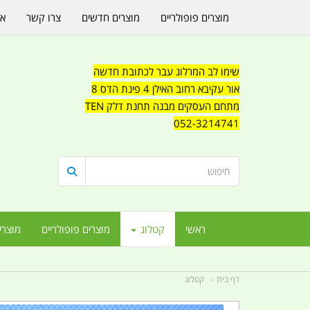
מוצרים פופולריים
מוצרים חדשים
צרו קשר
או
שימו לב המרלוג עבר לכתובת חדשה
אור עקיבא רחוב האילן 4 פינת הדס 8
מתחם העסקים מבנה תחנת דלק TEN
052-3214741
ראשי
קטלוג
מוצרים פופולריים
מוצרי
דף בית
קטלוג