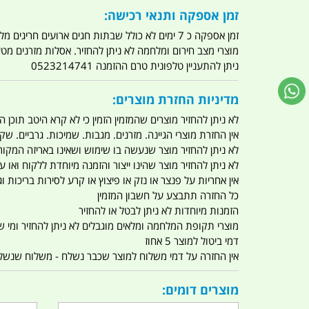
זמן אספקה ותנאי רכישה:
זמן אספקה כ 7 ימים לא כולל שבתות חגים ארועים חריגים מלחמות מגפה מתקפת טרור מתקפת מחשבים
מוצרי מצב חירום ומלחמה לא ניתן להחזיר. אסלות מזרנים מ
ניתן להתעניין טלפונית טרם ההזמנה 0523214741
מדיניות החזרת מוצרים:
לא ניתן להחזיר מוצרים שהמזמין הזמין כי לא קרא היטב תוכן
אין החזרת מוצרי הגיינה. מזרנים. מגבות. שמיכות. גרביים. שקי
לא ניתן להחזיר מוצר שנעשה בו שימוש ושאינו באריזה המקור
לא ניתן להחזיר מוצר שהינו ייצור והזמנה מיוחדת ללקוח וא
אין אחריות על פנצר או נזק או פיצוץ או קרע לסירות בריכות וג'
כל החזרה תתבצע על חשבון המזמין
הזמנות מיוחדות לא ניתן לבטל או להחזיר
מוצרי תקופת המלחמה ומלאים מוגבלים לא ניתן להחזיר ומי שרו
דמי ביטול למוצר 5 אחוז
אין החזרה על דמי משלוח למוצר שכבר נשלח - משלוח שנשלח ו
מוצרים דומים: