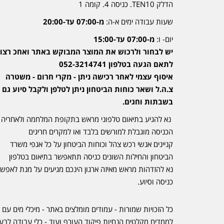
הדלק TEN10. כניסה 4. קומה 1
שעות עבודה ימים א-ה:
מ-07:00 עד-20:00
יום- ו:
מ-07:00 עד-15:00
יש לבחור ולרכוש את המוצר המבוקש באתר ואחכ רצוי
לתאם הגעה בטלפון 052-3214741
איסוף עצמי לאחר רכישה ניתן - מקרי חרום - משטרה
צ.ה.ל ושאר כוחות הביטחון ניתן לטלפן ולקבל סיוע גם
בשבתות וחגים.
נא להגיע בתיאום טלפוני מראש בתקופת המלחמה ולאחריה
הכניסה מוגבלת למורשים בלבד ואו למקרים חריגים
קניינים אנשי רכש צהל וכוחות הביטחון על כל אגפי משרד
הביטחון והחילות השונים כניסה תתאפשר בתיאום בטלפון
נא להזדהות מראש מאיזה ארגון הינכם מגיעים על מנת לאפש
כניסה וסיוע.
כל הזכויות שמורות - עמודים מומלצים באתר - מיכלי מים עם 
לממדים מקלטים הנחיות פיקוד העורף ועוד - כלי עבודה לבע