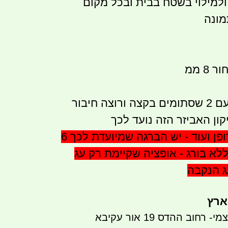
 ולמילוי בשטח בבית ובכל מקום
מונה
8 ממ
למי שאוחז צינור עם 2 שסתומים בקצה ורוצה חיבור
יקון האביזר הזה נועד לכך
ניתן לקבע לקיר דופן ועוד - יש הברגה שמיועדת לכך 6
ללא בורג - אופציה שקיימת רק עג
ג הנקבה
ארץ
חוב ההדס 19 אור עקיבא