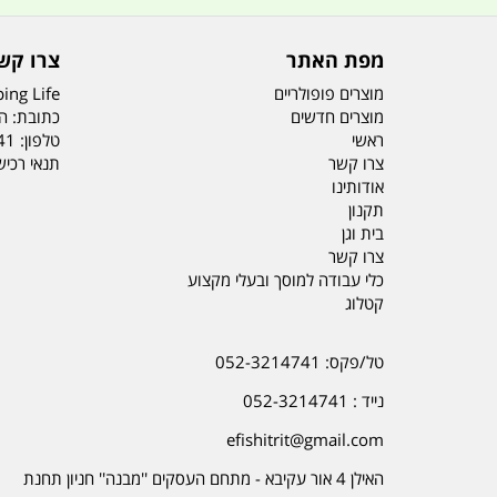
מפת האתר
צרו קש
מוצרים פופולריים
ing Life
מוצרים חדשים
כתובת: הדס 19 או
ראשי
טלפון:
41
צרו קשר
תנאי רכי
אודותינו
תקנון
בית וגן
צרו קשר
כלי עבודה למוסך ובעלי מקצוע
קטלוג
טל/פקס: 052-3214741
נייד : 052-3214741
efishitrit@gmail.com
האילן 4 אור עקיבא - מתחם העסקים ''מבנה'' חניון תחנת