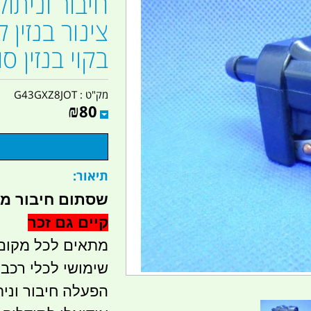
חיבור וניתו
צינור בנזין 
בקוי בנזין ס
מק"ט :
G43GXZ8JOT
₪
80
תיאור:
שסתום חיבור מהי
קיים גם זכר
מתאים לכל מקום 
שימושי לכלי רכב 
הפעלה חיבור ונית