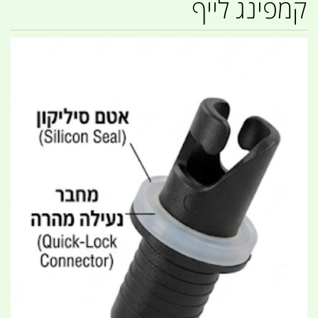
קמפינג לייף