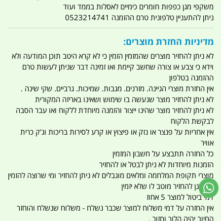
משקפי מגן כפפות חומרים כימיים לאסלות בממד ועוד
ניתן להתעניין טלפונית טרם ההזמנה 0523214741
מדיניות החזרת מוצרים:
לא ניתן להחזיר מוצרים שהמזמין הזמין כי לא קרא היטב תוכן המודעה ולא
וידא כי צבע או צורה שחשב קיימת ואו זמינה דבר שניתן לעשות טרם
ההזמנה בטלפון
אין החזרת מוצרי הגיינה. מזרנים. מגבות. שמיכות. גרביים. שקי שינה .
לא ניתן להחזיר מוצר שנעשה בו שימוש ושאינו באריזה המקורית
לא ניתן להחזיר מוצר שהינו ייצור והזמנה מיוחדת ללקוח ואו עבר הסבה
לבקשת הלקוח
אין אחריות על פנצר או נזק או פיצוץ או קרע לסירות בריכות וג'ק כרית
אוויר
כל החזרה תתבצע על חשבון המזמין
הזמנות מיוחדות לא ניתן לבטל או להחזיר
מוצרי תקופת המלחמה ומלאים מוגבלים לא ניתן להחזיר ומי שרוצה להזמין
ומתכנן להחזיר מוטב לו שלא יזמין
דמי ביטול למוצר 5 אחוז
אין החזרה על דמי משלוח למוצר שכבר נשלח - משלוח שנשלח והוחזר
החיוב יהיה הלוך וחזור .