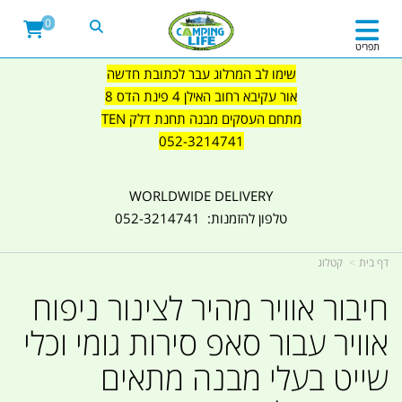
0
תפריט
שימו לב המרלוג עבר לכתובת חדשה
אור עקיבא רחוב האילן 4 פינת הדס 8
מתחם העסקים מבנה תחנת דלק TEN
052-3214741
WORLDWIDE DELIVERY
טלפון להזמנות: 052-3214741
דף בית
קטלוג
חיבור אוויר מהיר לצינור ניפוח
אוויר עבור סאפ סירות גומי וכלי
שייט בעלי מבנה מתאים