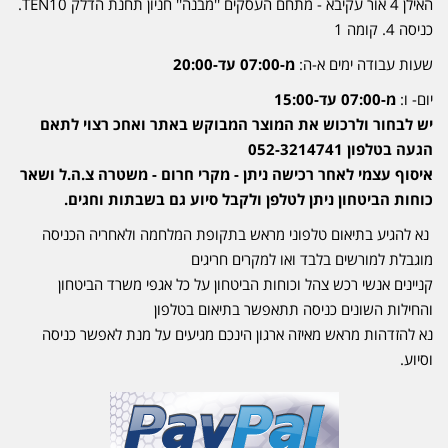
האילן 4 אור עקיבא - מתחם העסקים ''מבנה'' חניון תחנת הדלק TEN10.
כניסה 4. קומה 1
שעות עבודה ימים א-ה:
מ-07:00 עד-20:00
יום- ו:
מ-07:00 עד-15:00
יש לבחור ולרכוש את המוצר המבוקש באתר ואחכ רצוי לתאם
הגעה בטלפון 052-3214741
איסוף עצמי לאחר רכישה ניתן - מקרי חרום - משטרה צ.ה.ל ושאר
כוחות הביטחון ניתן לטלפן ולקבל סיוע גם בשבתות וחגים.
נא להגיע בתיאום טלפוני מראש בתקופת המלחמה ולאחריה הכניסה
מוגבלת למורשים בלבד ואו למקרים חריגים
קניינים אנשי רכש צהל וכוחות הביטחון על כל אגפי משרד הביטחון
והחילות השונים כניסה תתאפשר בתיאום בטלפון
נא להזדהות מראש מאיזה ארגון הינכם מגיעים על מנת לאפשר כניסה
וסיוע.