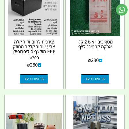
מטף כיבוי אש 2 קג'
צידנית לחום וקור קלה
אבקה קמפינג לייף
צבע שחור קלקר מחוזק
EPP מוקצף פוליפרופילן
44 ליטר קמפינג...
₪
300
₪
230
₪
280
לפרטים ורכישה
לפרטים ורכישה