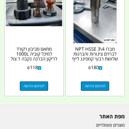
מברז 4\3 NPT HSSE
מתאם סביבון רקורד
לברזים צינורות והברגות
למיכל קוביה 1000L
שלושת רבעי קמפינג לייף
לריקון הברגה נקבה 1 צול
IBC קמפינג לייף
₪
118
₪
180
לפרטים ורכישה
לפרטים ורכישה
מפת האתר
מוצרים פופולריים