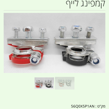
קמפינג לייף
מק"ט :
56Q0X5P1AN