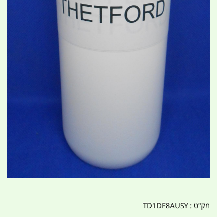
מק"ט :
TD1DF8AUSY