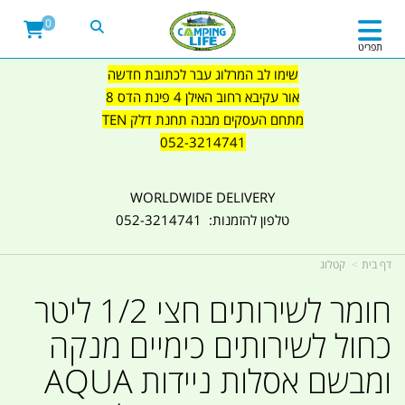
0
תפריט
שימו לב המרלוג עבר לכתובת חדשה
אור עקיבא רחוב האילן 4 פינת הדס 8
מתחם העסקים מבנה תחנת דלק TEN
052-3214741
WORLDWIDE DELIVERY
טלפון להזמנות: 052-3214741
דף בית
קטלוג
חומר לשירותים חצי 1/2 ליטר
כחול לשירותים כימיים מנקה
ומבשם אסלות ניידות AQUA