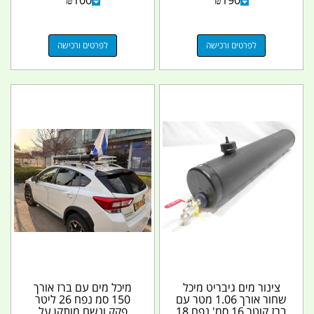
₪
100
₪
190
וולט...
לפרטים ורכישה
לפרטים ורכישה
צינור מים גיבריט מיכל
מיכל מים עם ברז אורך
שחור אורך 1.06 מטר עם
150 סמ נפח 26 ליטר
ברז קוטר 16 סמ' נפח 18
פקק ונשם מותקן על