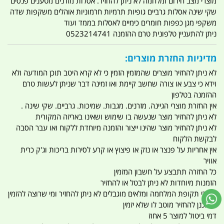
מוצרי מצב חירום ומלחמה לא ניתן להחזיר. אסלות מזרנים מטענים פנסים
שקי שינה אסלות גרביים גופיות תרמיות חרמוניות אוהלים משקפות שדה
משקפי מגן כפפות חומרים כימיים לאסלות בממד ועוד
ניתן להתעניין טלפונית טרם ההזמנה 0523214741
מדיניות החזרת מוצרים:
לא ניתן להחזיר מוצרים שהמזמין הזמין כי לא קרא היטב תוכן המודעה ולא
וידא כי צבע או צורה שחשב קיימת ואו זמינה דבר שניתן לעשות טרם
ההזמנה בטלפון
אין החזרת מוצרי הגיינה. מזרנים. מגבות. שמיכות. גרביים. שקי שינה .
לא ניתן להחזיר מוצר שנעשה בו שימוש ושאינו באריזה המקורית
לא ניתן להחזיר מוצר שהינו ייצור והזמנה מיוחדת ללקוח ואו עבר הסבה
לבקשת הלקוח
אין אחריות על פנצר או נזק או פיצוץ או קרע לסירות בריכות וג'ק כרית
אוויר
כל החזרה תתבצע על חשבון המזמין
הזמנות מיוחדות לא ניתן לבטל או להחזיר
מוצרי תקופת המלחמה ומלאים מוגבלים לא ניתן להחזיר ומי שרוצה להזמין
ומתכנן להחזיר מוטב לו שלא יזמין
דמי ביטול למוצר 5 אחוז