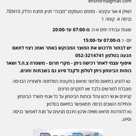
efishitrit@gmail.com
האילן 4 אור עקיבא - מתחם העסקים ''מבנה'' חניון תחנת הדלק TEN10.
כניסה 4. קומה 1
שעות עבודה ימים א-ה:
מ-07:00 עד-20:00
יום- ו:
מ-07:00 עד-15:00
יש לבחור ולרכוש את המוצר המבוקש באתר ואחכ רצוי לתאם
הגעה בטלפון 052-3214741
איסוף עצמי לאחר רכישה ניתן - מקרי חרום - משטרה צ.ה.ל ושאר
כוחות הביטחון ניתן לטלפן ולקבל סיוע גם בשבתות וחגים.
נא להגיע בתיאום טלפוני מראש בתקופת המלחמה ולאחריה הכניסה
מוגבלת למורשים בלבד ואו למקרים חריגים
קניינים אנשי רכש צהל וכוחות הביטחון על כל אגפי משרד הביטחון
והחילות השונים כניסה תתאפשר בתיאום בטלפון
נא להזדהות מראש מאיזה ארגון הינכם מגיעים על מנת לאפשר כניסה
וסיוע.