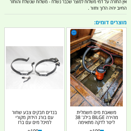
אין החזרה על דמי משלוח למוצר שכבר נשלח - משלוח שנשלח והוחזר
החיוב יהיה הלוך וחזור .
מוצרים דומים:
משאבת מים חשמלית
בנדים חבקים צבע שחור
מהירה BILGE בילג' 38
עם בורג הידוק מקורי
ליטר לדקה מתאימה
למיכל מים עם ברז
למילוי מים מהיר 12
Giberit להתקנה בכל...