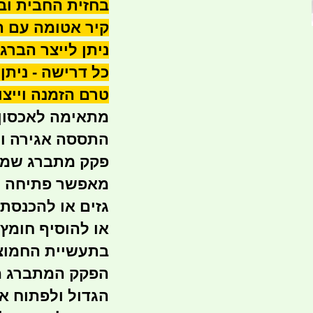
בחזית החבית וב
קיר אטומה עם ה
טרם הזמנה וייצו
מתאימה לאכסון ו
התססה אגירה וע
פקק מתברג שמות
מאפשר פתיחה מ
גזים או להכנסת 
או להוסיף חומץ 
בתעשיית החמוצ
הפקק המתברג מ
הגדול ולפתוח 