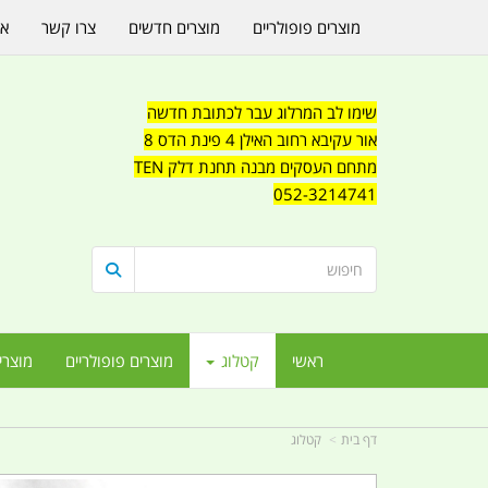
מוצרים פופולריים
מוצרים חדשים
צרו קשר
או
שימו לב המרלוג עבר לכתובת חדשה
אור עקיבא רחוב האילן 4 פינת הדס 8
מתחם העסקים מבנה תחנת דלק TEN
052-3214741
ראשי
קטלוג
מוצרים פופולריים
מוצרי
דף בית
קטלוג