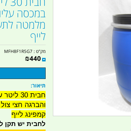
חבי
במכסה עליון
מלמטה לתעש
לייף
מק"ט :
MFH8F1R5G7
₪
440
תיאור:
חבית 30 
והברגה חצי צול
קמפינג לייף
לחבית יש תקן למ