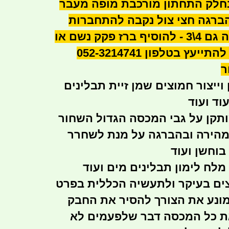
חלק התחתון מורכבת מופה מעבר
ברגה חצי צול נקבה להתחברות
ניתן לייצר הברגה גם 4\3 - להוסיף ברז פקק נשם או
כל דרישה - ניתן להתייעץ בטלפון 052-3214741
ר
ייצור חמוצים שמן זיית תבלינים
וד ועוד
קן על גבי המכסה הגדול השחור
הירה ובהברגה על מנת לשחרר
בוחשן ועוד
מלח לימון תבלינים מים ועוד
ים בעיקר ולתעשיה הכללית בפרט
ונע את הצורך להסיר את החבק
את כל המכסה דבר שלפעמים לא