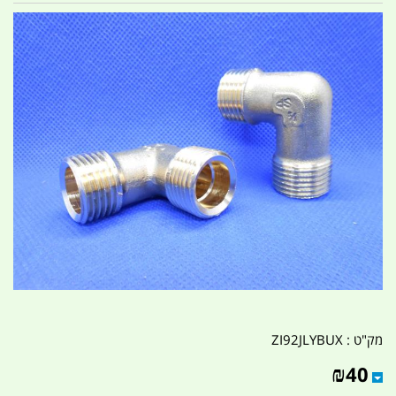
מק"ט :
ZI92JLYBUX
₪
40