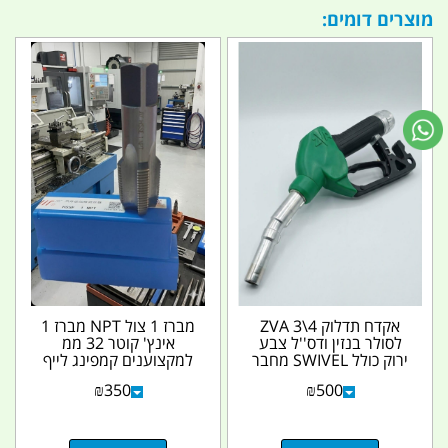
מוצרים דומים:
אקדח תדלוק 4\3 ZVA
מברז 1 צול NPT מברז 1
לסולר בנזין ודס''ל צבע
אינץ' קוטר 32 ממ
ירוק כולל SWIVEL מחבר
למקצוענים קמפינג לייף
מסתובב מונע...
₪
350
₪
500