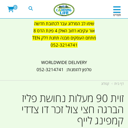
0
תפריט
שימו לב המרלוג עבר לכתובת חדשה
אור עקיבא רחוב האילן 4 פינת הדס 8
מתחם העסקים מבנה תחנת דלק TEN
052-3214741
WORLDWIDE DELIVERY
טלפון להזמנות: 052-3214741
דף בית
קטלוג
זוית 90 מעלות נחושת פליז
הברגה חצי צול זכר דו צדדי
קמפינג לייף