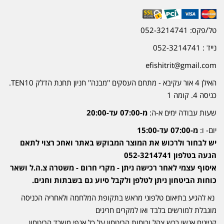
טל/פקס: 052-3214741
נייד : 052-3214741
efishitrit@gmail.com
האילן 4 אור עקיבא - מתחם העסקים ''מבנה'' חניון תחנת הדלק TEN10.
כניסה 4. קומה 1
שעות עבודה ימים א-ה:
מ-07:00 עד-20:00
יום- ו:
מ-07:00 עד-15:00
יש לבחור ולרכוש את המוצר המבוקש באתר ואחכ רצוי לתאם
הגעה בטלפון 052-3214741
איסוף עצמי לאחר רכישה ניתן - מקרי חרום - משטרה צ.ה.ל ושאר
כוחות הביטחון ניתן לטלפן ולקבל סיוע גם בשבתות וחגים.
נא להגיע בתיאום טלפוני מראש בתקופת המלחמה ולאחריה הכניסה
מוגבלת למורשים בלבד ואו למקרים חריגים
קניינים אנשי רכש צהל וכוחות הביטחון על כל אגפי משרד הביטחון