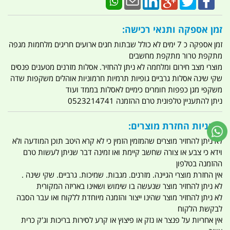
זמן אספקה ותנאי רכישה:
זמן אספקה כ 7 ימים לא כולל שבתות חגים ארועים חריגים מלחמות מגפה
מתקפת טרור מתקפת מחשבים
מוצרי מצב חירום ומלחמה לא ניתן להחזיר. אסלות מזרנים מטענים פנסים
שקי שינה אסלות גרביים גופיות תרמיות חרמוניות אוהלים משקפות שדה
משקפי מגן כפפות חומרים כימיים לאסלות בממד ועוד
ניתן להתעניין טלפונית טרם ההזמנה 0523214741
מדיניות החזרת מוצרים:
לא ניתן להחזיר מוצרים שהמזמין הזמין כי לא קרא היטב תוכן המודעה ולא
וידא כי צבע או צורה שחשב קיימת ואו זמינה דבר שניתן לעשות טרם
ההזמנה בטלפון
אין החזרת מוצרי הגיינה. מזרנים. מגבות. שמיכות. גרביים. שקי שינה .
לא ניתן להחזיר מוצר שנעשה בו שימוש ושאינו באריזה המקורית
לא ניתן להחזיר מוצר שהינו ייצור והזמנה מיוחדת ללקוח ואו עבר הסבה
לבקשת הלקוח
אין אחריות על פנצר או נזק או פיצוץ או קרע לסירות בריכות וג'ק כרית