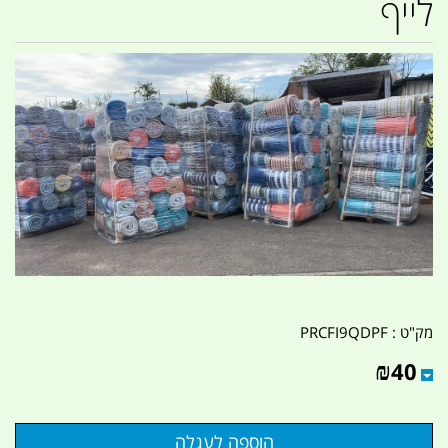
לייף
מק"ט :
PRCFI9QDPF
₪
40