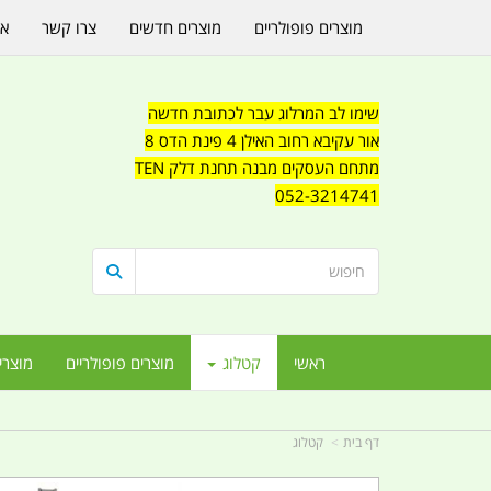
מוצרים פופולריים
מוצרים חדשים
צרו קשר
או
שימו לב המרלוג עבר לכתובת חדשה
אור עקיבא רחוב האילן 4 פינת הדס 8
מתחם העסקים מבנה תחנת דלק TEN
052-3214741
ראשי
קטלוג
מוצרים פופולריים
מוצרי
דף בית
קטלוג