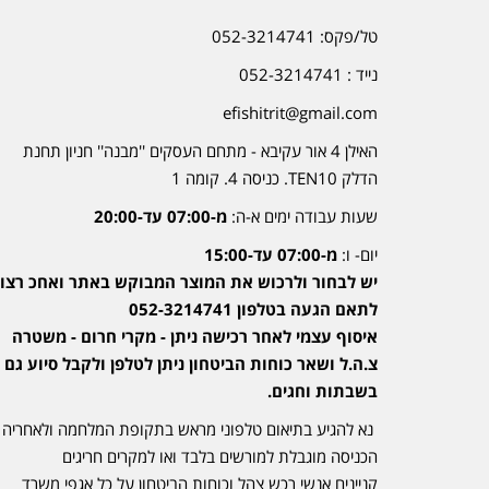
טל/פקס: 052-3214741
נייד : 052-3214741
efishitrit@gmail.com
האילן 4 אור עקיבא - מתחם העסקים ''מבנה'' חניון תחנת
הדלק TEN10. כניסה 4. קומה 1
שעות עבודה ימים א-ה:
מ-07:00 עד-20:00
יום- ו:
מ-07:00 עד-15:00
יש לבחור ולרכוש את המוצר המבוקש באתר ואחכ רצוי
לתאם הגעה בטלפון 052-3214741
איסוף עצמי לאחר רכישה ניתן - מקרי חרום - משטרה
צ.ה.ל ושאר כוחות הביטחון ניתן לטלפן ולקבל סיוע גם
בשבתות וחגים.
נא להגיע בתיאום טלפוני מראש בתקופת המלחמה ולאחריה
הכניסה מוגבלת למורשים בלבד ואו למקרים חריגים
קניינים אנשי רכש צהל וכוחות הביטחון על כל אגפי משרד