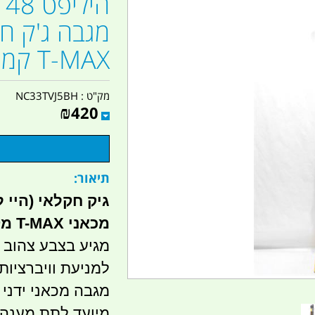
ה
מגבה ג'ק חקל
T-MAX קמפינג לייף
מק"ט :
NC33TVJ5BH
₪
420
תיאור:
גיק חקלאי (היי 
מכאני T-MAX מקורי.
מגיע בצבע צהוב 
למניעת וויברציות
מגבה מכאני ידני
מיועד לתת מענה 