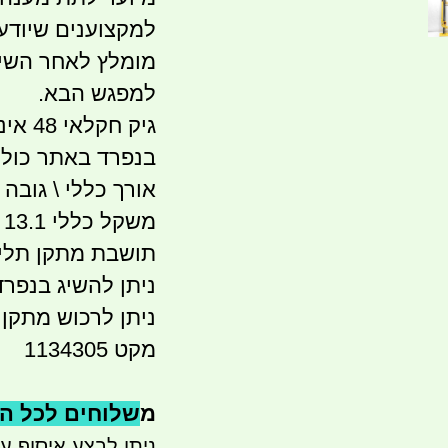
למקצוענים שיודע
מומלץ לאחר השימ
למפגש הבא.
גיק ח
בנפרד באתר כולל
אורך כללי \ גובה כל
משקל כללי 13.1 קג
תושבת מתקן תליי
ניתן להשיג בנפרד
ניתן לרכוש מתקן 
מקט 1134305
מ
שלוחים לכל הארץ