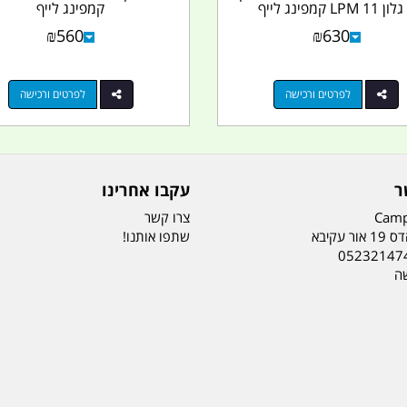
קמפינג לייף
₪
560
₪
630
לפרטים ורכישה
לפרטים ורכישה
ר
עקבו אחרינו
Camp
צרו קשר
ר עקיבא
שתפו אותנו!
05232147
שה