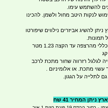
ים להשתמש עימו.
וש לנקות היטב מחול ולשמן. להכינו
קלאי 48 אינץ ניתן להשיג אביזרים נילווים שיפורטו
 תמונות.
לי מהרצפה עד הקצה 1.23 מטר
ה לגלגל רזרווה שחור מתכת לרכב
 עשוי מתכת. או אלומיניום .
גם לתלייה על הגגון.
 ניתן המחיר 41 שח
ניתן לבצע איסוף עצמי - רחוב ההדס 19 פינת הזית 1 אור