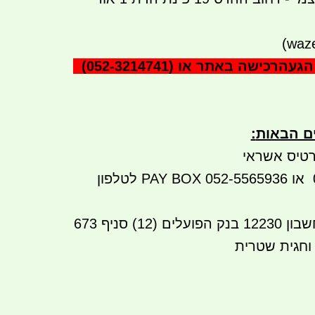
הגעה
(052-3214741) רכישה באתר או
ים הבאות
:
טיס אשראי
ביט: 052-3214741 או 052-5565936 PAY BOX לטלפון
העברה בנקאית לחשבון 12230 בנק הפועלים (12) סניף 673
 וחגית שטרית