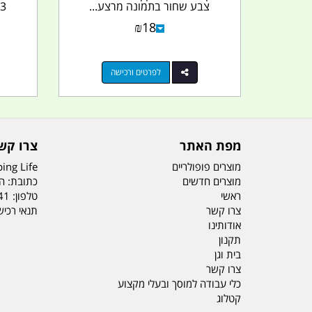
צבע שחור בתמונה מרצע...
3 גלון 11 LPM קמפינג לייף
₪
18
לפרטים ורכישה
מפת האתר
צרו קש
מוצרים פופולריים
ing Life
מוצרים חדשים
כתובת: הדס 19 או
ראשי
טלפון:
41
צרו קשר
תנאי רכי
אודותינו
תקנון
בית וגן
צרו קשר
כלי עבודה למוסך ובעלי מקצוע
קטלוג