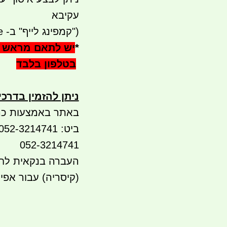
עקיבא
("קמפינג לייף" ב- waze)
*
יש לתאם מראש 
בטלפון בלבד
ניתן להזמין בדרכ
באתר באמצעות כר
052-3214741
(קיסריה) עבור אפי