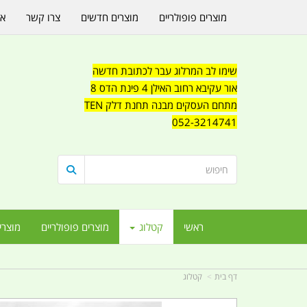
מוצרים פופולריים
מוצרים חדשים
צרו קשר
או
שימו לב המרלוג עבר לכתובת חדשה
אור עקיבא רחוב האילן 4 פינת הדס 8
מתחם העסקים מבנה תחנת דלק TEN
052-3214741
ראשי
קטלוג
מוצרים פופולריים
מוצרי
דף בית
קטלוג