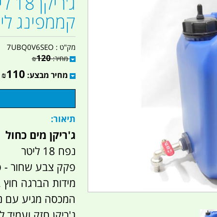
ג'ר
קממפינג ליי
מק"ט :
7UBQ0V6SEO
120
מחיר:
₪
110
מחיר מבצע:
₪
תיאור:
ג'ריקן מים כחול
נפח 18 ליטר
פקק צבע שחור - פתח בקוטר 4.5
מידות הברגה חוץ 2 צול
המכסה מגיע עם נשם
ג'ריקן חזק ועמיד 