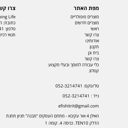
מפת האתר
צרו קש
מוצרים פופולריים
ing Life
מוצרים חדשים
כתובת: הדס 19 או
ראשי
טלפון:
41
צרו קשר
תנאי רכי
אודותינו
תקנון
בית וגן
צרו קשר
כלי עבודה למוסך ובעלי מקצוע
קטלוג
טל/פקס: 052-3214741
נייד : 052-3214741
efishitrit@gmail.com
האילן 4 אור עקיבא - מתחם העסקים ''מבנה'' חניון תחנת
הדלק TEN10. כניסה 4. קומה 1