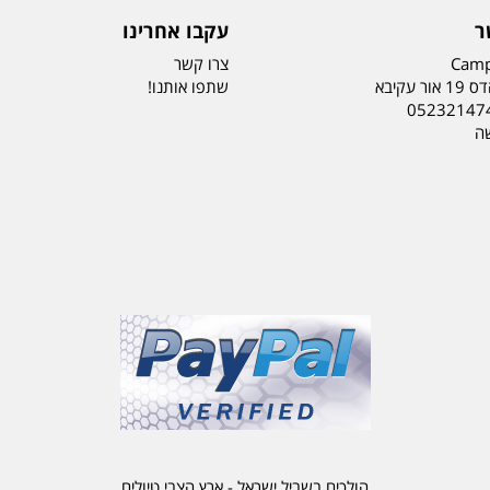
ר
עקבו אחרינו
Camp
צרו קשר
ר עקיבא
שתפו אותנו!
05232147
שה
הולכים בשביל ישראל - ארץ הצבי טיולים