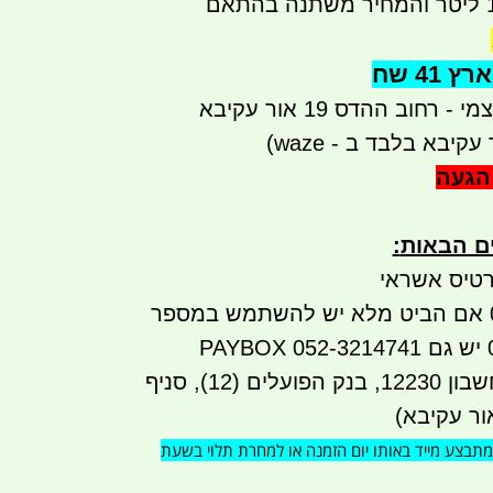
ם
41 שח
רחוב ההדס 19 אור עקיבא
קיבא בלבד ב - waze)
הגעה
ים הבאות
:
טיס אשראי
ביט: 052-3214741 אם הביט מלא יש להשתמש במספר
העברה בנקאית לחשבון 12230, בנק הפועלים (12), סניף
 מתבצע
מייד באותו יום הזמנה או למחרת תלוי בשעת