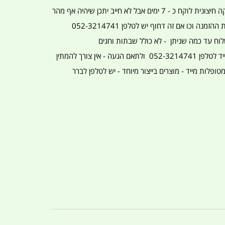
זמן אספקה עי חברת אספקה חיצונית לוקח כ - 7 ימים אבל לא חייב יתכן שיהיה אף מהר
יותר תלוי ביום ההזמנה שעת ההזמנה וכו אם זה דחוף יש לטלפן 052-3214741
לוח עד כמה שניתן - לא כולל שבתות וחגים
הזמנה באיסוף עצמי - יש מייד לטלפן 052-3214741 ולתאם הגעה - אין צורך להמתין
טופלות מייד - מוצרים בייצור מיוחד - יש לטלפן לברר