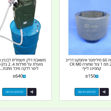
בוקסה 60 מילימטר אימפקט דרייב
משאבת דלק חשמלית לבנזין ו
26 ממ 1 צול שחורה CR M0
קמפינג לייף
ליטר לדקה מיכל מתכת...
₪
640
₪
150
לפרטים ורכישה
לפרטים ורכישה