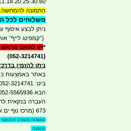
11.18.20.25.30.60 ליטר והמחיר משתנה בהתא
התמונה להמחשה.
משלוחים לכל הארץ 
ניתן לבצע איסוף עצמי - 
")
קמפינג לייף" אור ע
*
יש לתאם מראש 
(052-3214741)
ניתן להזמין בדרכ
באתר באמצעות כר
הבא 052-5565936 יש גם PAYBOX 052-3214741
673 (מרכז נוף ים אור עקיבא)
המשלוח מהמרכז הלוגיסטי
ההזמנה