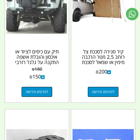
קיר סגירה לסככת צל
תיק עם כיסים לציוד או
רוחב 2.5 מטר הרכבה
איכסון והובלת אשפה
מימין או שמאל לסככת
התקנה על גלגל רזרבי
הצל קמפינג לייף
קמפינג לייף
₪
180
₪
200
₪
150
לפרטים ורכישה
לפרטים ורכישה