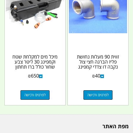
זווית 90 מעלות נחושת
מיכל מים למקלחת שטח
פליז הברגה חצי צול
וקמפינג 30 ליטר צבע
נקבה דו צדדי קמפינג
שחור כולל ברז תחתון
לייף
נשם עליון והעתקת...
₪
650
₪
40
לפרטים ורכישה
לפרטים ורכישה
מפת האתר