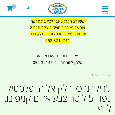
0
תפריט
שימו לב המרלוג עבר לכתובת חדשה
אור עקיבא רחוב האילן 4 פינת הדס 8
מתחם העסקים מבנה תחנת דלק TEN
052-3214741
WORLDWIDE DELIVERY
טלפון להזמנות: 052-3214741
דף בית
קטלוג
ג'ריקן מיכל דלק אליהו פלסטיק
נפח 5 ליטר צבע אדום קמפינג
לייף