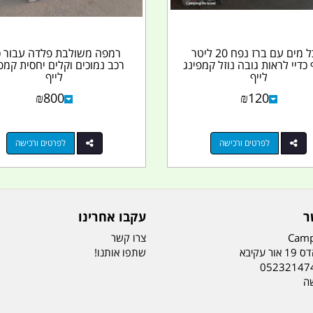
מיכל מים עם ברז נפח 20 ליטר
רמפה משולבת פלדה עבור כ
כדיי לראות גובה נוזל קמפינג
רכב נמוכים וקלים יחסית קמפ
לייף
לייף
₪
800
₪
120
לפרטים ורכישה
לפרטים ורכישה
ר
עקבו אחרינו
Camp
צרו קשר
ר עקיבא
שתפו אותנו!
05232147
שה