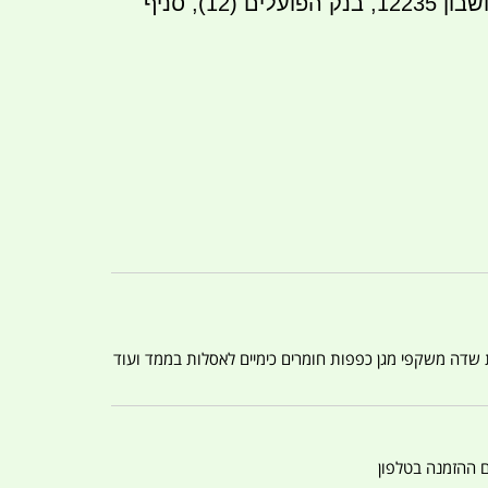
העברה בנקאית לחשבון 12235, בנק הפועלים (12), סניף
ת שדה משקפי מגן כפפות חומרים כימיים לאסלות בממד ועוד
ם ההזמנה בטלפון