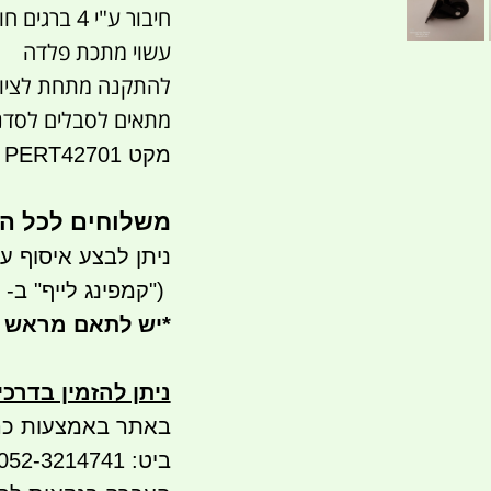
חיבור ע"י 4 ברגים חורים מובנים 8 מ"מ
עשוי מתכת פלדה
להתקנה מתחת לציוד
מתאים לסבלים לסדנא
מקט PERT42701
משלוחים לכל ה
ניתן לבצע איסוף עצמי- ר
")
קמפינג לייף" ב- waze)
*
יש לתאם מראש 
ניתן להזמין בדרכ
באתר באמצעות כר
ביט: 052-3214741