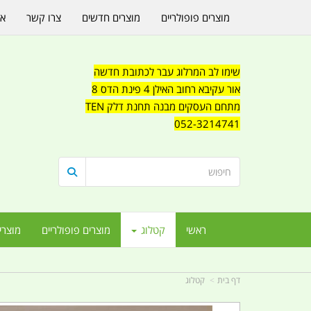
מוצרים פופולריים
מוצרים חדשים
צרו קשר
או
שימו לב המרלוג עבר לכתובת חדשה
אור עקיבא רחוב האילן 4 פינת הדס 8
מתחם העסקים מבנה תחנת דלק TEN
052-3214741
ראשי
קטלוג
מוצרים פופולריים
מוצרי
דף בית
קטלוג