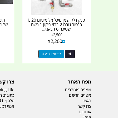
טנק דלק שמן מיכל אלומיניום 20 L
סנסור גובה 2 ברזי ריקון 1 נשם
שקוף 
שטיכמוס מכאני...
₪
2,500
₪
2,200
לפרטים ורכישה
מפת האתר
צרו קש
מוצרים פופולריים
ing Life
מוצרים חדשים
כתובת: הדס 19 או
ראשי
טלפון:
41
צרו קשר
תנאי רכי
אודותינו
תקנון