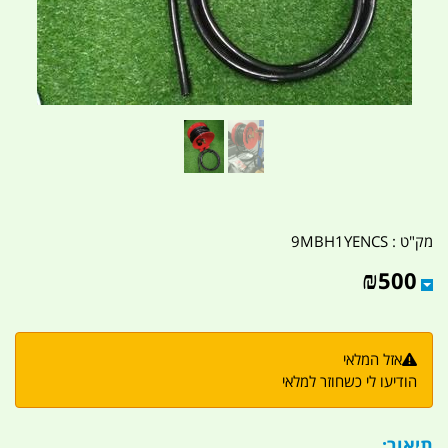
מק"ט :
9MBH1YENCS
₪
500
אזל המלאי
הודיעו לי כשחוזר למלאי
תיאור: