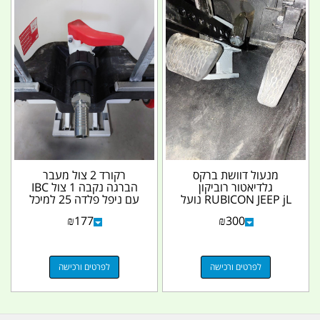
מנעול דוושת ברקס
רקורד 2 צול מעבר
גלדיאטור רוביקון
הברגה נקבה 1 צול IBC
RUBICON JEEP jL נועל
עם ניפל פלדה 25 למיכל
דוושת ברקס עם מנעול...
קובייה 1000L IBC...
₪
177
₪
300
לפרטים ורכישה
לפרטים ורכישה