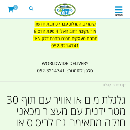
0
תפריט
שימו לב המרלוג עבר לכתובת חדשה
אור עקיבא רחוב האילן 4 פינת הדס 8
מתחם העסקים מבנה תחנת דלק TEN
052-3214741
WORLDWIDE DELIVERY
טלפון להזמנות: 052-3214741
דף בית
קטלוג
גלגלת מים או אוויר עם תוף 30
מטר ידנית עם מעצור מכאני
חזקה מתאימה גם לריסוס או