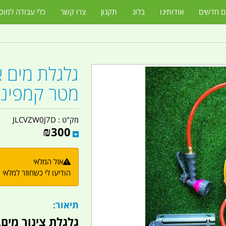
ם חדשים
אודותינו
בלוג
תקנון
צרו קשר
כלי עבודה למוס
מטר קמפינג 
מק"ט :
JLCVZW0J7D
₪
300
אזל המלאי
הודיעו לי כשחוזר למלאי
תיאור:
גלגלת צינור מים.