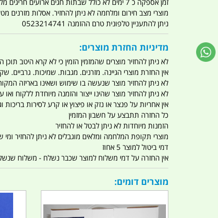
זמן אספקה כ 7 ימים לא כולל שבתות חגים ארועים חריגים מלחמות מגפה מתקפת טרור מתקפת מחשבים
מוצרי מצב חירום ומלחמה לא ניתן להחזיר. אסלות מזרנים מ
ניתן להתעניין טלפונית טרם ההזמנה 0523214741
מדיניות החזרת מוצרים:
לא ניתן להחזיר מוצרים שהמזמין הזמין כי לא קרא היטב תוכן
אין החזרת מוצרי הגיינה. מזרנים. מגבות. שמיכות. גרביים. שקי
לא ניתן להחזיר מוצר שנעשה בו שימוש ושאינו באריזה המקור
לא ניתן להחזיר מוצר שהינו ייצור והזמנה מיוחדת ללקוח וא
אין אחריות על פנצר או נזק או פיצוץ או קרע לסירות בריכות וג'
כל החזרה תתבצע על חשבון המזמין
הזמנות מיוחדות לא ניתן לבטל או להחזיר
מוצרי תקופת המלחמה ומלאים מוגבלים לא ניתן להחזיר ומי שרו
דמי ביטול למוצר 5 אחוז
אין החזרה על דמי משלוח למוצר שכבר נשלח - משלוח שנשלח ו
מוצרים דומים: