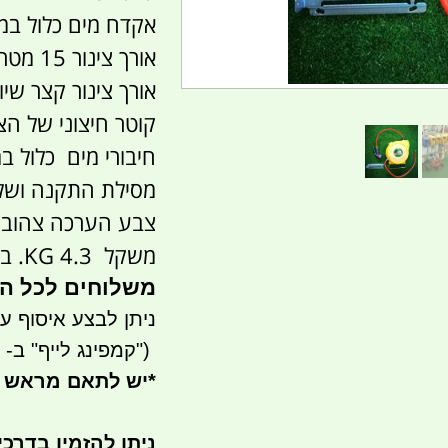
אקדח מים כלול במ
אורך צינור 15 מטר.
אורך צינור קצר שיוצא
קוטר חיצוני של הצינור 2
חיבורי מים כלול במ
מסילת התקנה ושלי
צבע הערכה צהוב.
משקל 4.3 KG. ברוטו
משלוחים לכל ה
ניתן לבצע איסוף עצמי- ר
")
קמפינג לייף" ב- waze)
*
יש לתאם מראש 
ניתן להזמין בדרכ