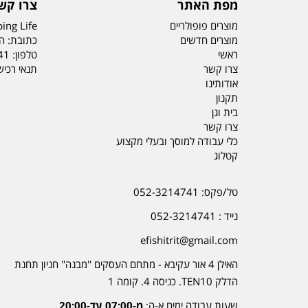
מפת האתר
צרו קש
מוצרים פופולריים
ing Life
מוצרים חדשים
כתובת: הדס 19 או
ראשי
טלפון:
41
צרו קשר
תנאי רכי
אודותינו
תקנון
בית וגן
צרו קשר
כלי עבודה למוסך ובעלי מקצוע
קטלוג
טל/פקס: 052-3214741
נייד : 052-3214741
efishitrit@gmail.com
האילן 4 אור עקיבא - מתחם העסקים ''מבנה'' חניון תחנת
הדלק TEN10. כניסה 4. קומה 1
שעות עבודה ימים א-ה:
מ-07:00 עד-20:00