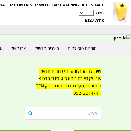
20LITRE WATER CONTAINER WITH TAP CAMPINGLIFE ISRAEL קמ
כמות:
מחיר: ₪120
מוצרים פופולריים
מוצרים חדשים
צרו קשר
או
שימו לב המרלוג עבר לכתובת חדשה
אור עקיבא רחוב האילן 4 פינת הדס 8
מתחם העסקים מבנה תחנת דלק TEN
052-3214741