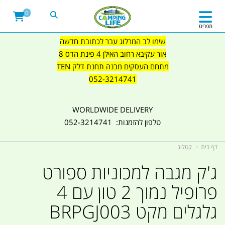
0
תפריט
שימו לב המרלוג עבר לכתובת חדשה
אור עקיבא רחוב האילן 4 פינת הדס 8
מתחם העסקים מבנה תחנת דלק TEN
052-3214741
WORLDWIDE DELIVERY
טלפון להזמנות: 052-3214741
דף בית
קטלוג
ג'ק מגבה למכוניות ספורט
פרופיל נמוך 2 טון עם 4
גלגלים מקט BRPGJ003