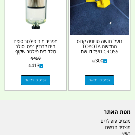
נועל דוושה טויוטה קרוס
מפריד מים פילטר סופח
החדשה TOYOTA
מים לבנזין נפט וסולר
CROSS נועל דוושת
כולל בית פילטר שקוף
ברקס עם מנעול משוריין
אלומיניום למשאבות...
₪
450
₪
300
12 ממ...
₪
413
לפרטים ורכישה
לפרטים ורכישה
מפת האתר
מוצרים פופולריים
מוצרים חדשים
ראשי