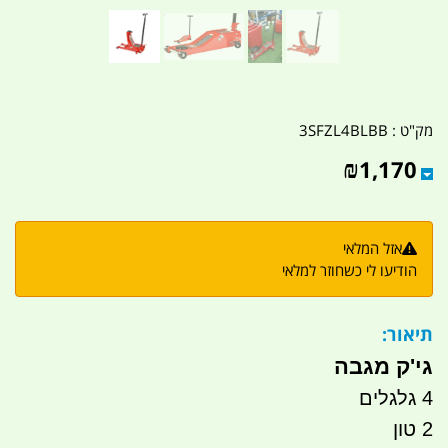
מק"ט :
3SFZL4BLBB
₪
1,170
אזל המלאי
הודיעו לי כשחוזר למלאי
תיאור:
גי'ק מגבה
4 גלגלים
2 טון