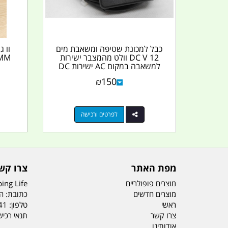
כבל למכונת שטיפה ומשאבת מים
DC V 12 וולט מהמצבר ישירות
למשאבה במקום AC ישירות DC
₪
150
לפרטים ורכישה
מפת האתר
צרו קש
מוצרים פופולריים
ing Life
מוצרים חדשים
כתובת: הדס 19 או
ראשי
טלפון:
41
צרו קשר
תנאי רכי
אודותינו