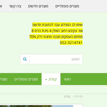
מוצרים פופולריים
מוצרים חדשים
צרו קשר
או
שימו לב המרלוג עבר לכתובת חדשה
אור עקיבא רחוב האילן 4 פינת הדס 8
מתחם העסקים מבנה תחנת דלק TEN
052-3214741
ראשי
קטלוג
מוצרים פופולריים
מוצרי
דף בית
קטלוג