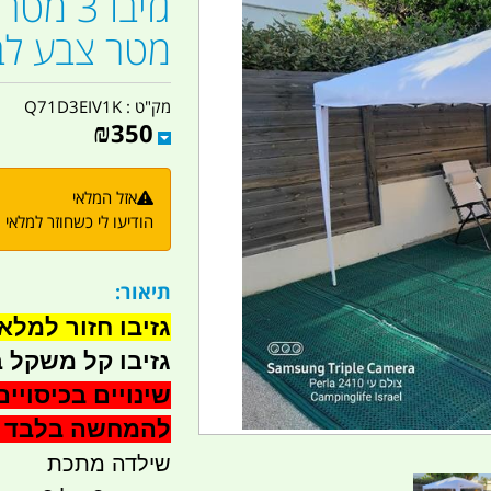
מטר צבע לבן
מק"ט :
Q71D3EIV1K
₪
350
אזל המלאי
הודיעו לי כשחוזר למלאי
תיאור:
גזיבו חזור למלא
גזיבו קל משקל ב
שינויים בכיסויי
להמחשה בלבד
שילדה מתכת