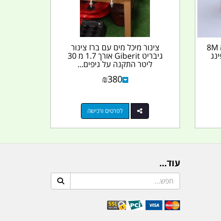
שסתום ניפל עם ונטיל הברגה 8M
צינור מיכל מים עם ברז צינור
נג
גיבריט Giberit אורך 1.7 מ 30
ליטר התקנה על גיפים...
₪
380
לפרטים ורכישה
עוד...