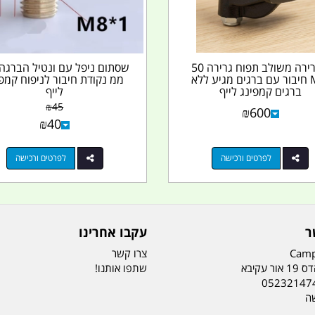
וו גרירה משולב תפוח גרירה 50
MM חיבור עם ברגים מגיע ללא
ממ נקודת חיבור לניפוח קמפי
ברגים קמפינג לייף
לייף
₪
45
₪
600
₪
40
לפרטים ורכישה
לפרטים ורכישה
ר
עקבו אחרינו
Camp
צרו קשר
ר עקיבא
שתפו אותנו!
05232147
שה