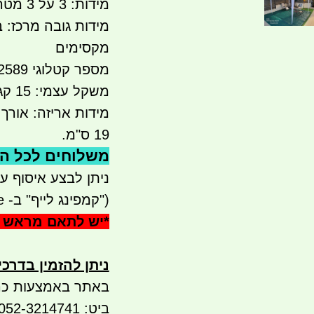
מידות: 3 על 3 מטר
מקסימים
מספר קטלוגי 22589
משקל עצמי: 15 קג'. ברוטו באריזה - משקל נטו כ 14 קג
מידות אריזה: אורך 1.47
19
ס"מ
.
משלוחים לכל הארץ 
ניתן לבצע איסוף עצמי - 
("קמפינג לייף" ב- waze)
*
יש לתאם מראש 
ניתן להזמין בדרכ
באתר באמצעות כר
ביט: 052-3214741