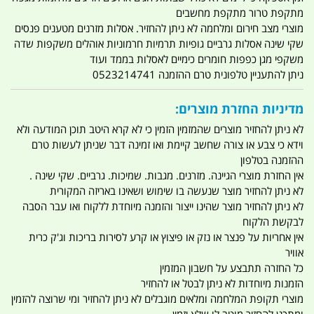
מתקפת טרור מתקפת מחשבים
מוצרי מצב חירום ומלחמה לא ניתן להחזיר. אסלות מזרנים מטענים פנסים
שקי שינה אסלות גרביים גופיות תרמיות חרמוניות אוהלים משקפות שדה
משקפי מגן כפפות חומרים כימיים לאסלות בממד ועוד
ניתן להתעניין טלפונית טרם ההזמנה 0523214741
מדיניות החזרת מוצרים:
לא ניתן להחזיר מוצרים שהמזמין הזמין כי לא קרא היטב תוכן המודעה ולא
וידא כי צבע או צורה שחשב קיימת ואו זמינה דבר שניתן לעשות טרם
ההזמנה בטלפון
אין החזרת מוצרי הגיינה. מזרנים. מגבות. שמיכות. גרביים. שקי שינה .
לא ניתן להחזיר מוצר שנעשה בו שימוש ושאינו באריזה המקורית
לא ניתן להחזיר מוצר שהינו ייצור והזמנה מיוחדת ללקוח ואו עבר הסבה
לבקשת הלקוח
אין אחריות על פנצר או נזק או פיצוץ או קרע לסירות בריכות וג'ק כרית
אוויר
כל החזרה תתבצע על חשבון המזמין
הזמנות מיוחדות לא ניתן לבטל או להחזיר
מוצרי תקופת המלחמה ומלאים מוגבלים לא ניתן להחזיר ומי שרוצה להזמין
ומתכנן להחזיר מוטב לו שלא יזמין