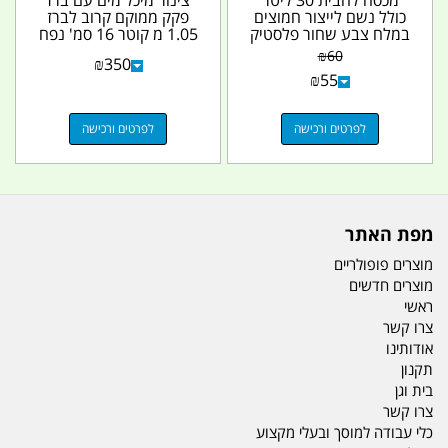
כולל נשם לייצור חמוצים
פקק ממוקם קרוב לברז
במלח צבע שחור פלסטיק
1.05 מ קוטר 16 סמ' נפח
קמפינג לייף
18 ליטר לגיפים...
₪
60
₪
350
₪
55
לפרטים ורכישה
לפרטים ורכישה
מפת האתר
מוצרים פופולריים
מוצרים חדשים
ראשי
צרו קשר
אודותינו
תקנון
בית וגן
צרו קשר
כלי עבודה למוסך ובעלי מקצוע