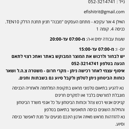
נייד : 052-3214741
efishitrit@gmail.com
האילן 4 אור עקיבא - מתחם העסקים ''מבנה'' חניון תחנת הדלק TEN10.
כניסה 4. קומה 1
שעות עבודה ימים א-ה:
מ-07:00 עד-20:00
יום- ו:
מ-07:00 עד-15:00
יש לבחור ולרכוש את המוצר המבוקש באתר ואחכ רצוי לתאם
הגעה בטלפון 052-3214741
איסוף עצמי לאחר רכישה ניתן - מקרי חרום - משטרה צ.ה.ל ושאר
כוחות הביטחון ניתן לטלפן ולקבל סיוע גם בשבתות וחגים.
נא להגיע בתיאום טלפוני מראש בתקופת המלחמה ולאחריה הכניסה
מוגבלת למורשים בלבד ואו למקרים חריגים
קניינים אנשי רכש צהל וכוחות הביטחון על כל אגפי משרד הביטחון
והחילות השונים כניסה תתאפשר בתיאום בטלפון
נא להזדהות מראש מאיזה ארגון הינכם מגיעים על מנת לאפשר כניסה
וסיוע.