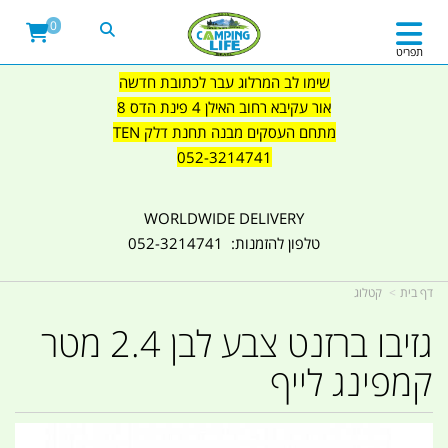
0
תפריט
שימו לב המרלוג עבר לכתובת חדשה
אור עקיבא רחוב האילן 4 פינת הדס 8
מתחם העסקים מבנה תחנת דלק TEN
052-3214741
WORLDWIDE DELIVERY
טלפון להזמנות: 052-3214741
דף בית
קטלוג
גזיבו ברזנט צבע לבן 2.4 מטר
קמפינג לייף