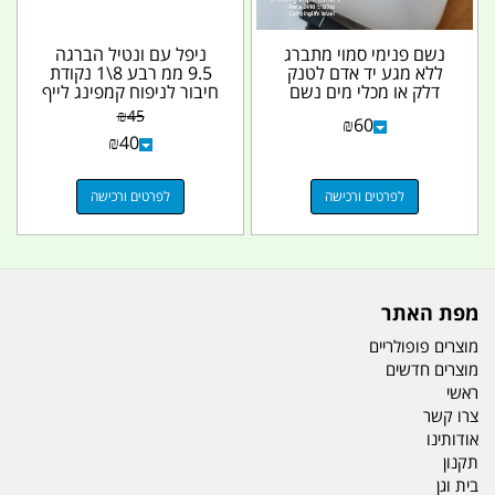
נשם פנימי סמוי מתברג
ניפל עם ונטיל הברגה
ללא מגע יד אדם לטנק
9.5 ממ רבע 8\1 נקודת
דלק או מכלי מים נשם
חיבור לניפוח קמפינג לייף
לכל מטרה קמפינג...
₪
45
₪
60
₪
40
לפרטים ורכישה
לפרטים ורכישה
מפת האתר
מוצרים פופולריים
מוצרים חדשים
ראשי
צרו קשר
אודותינו
תקנון
בית וגן