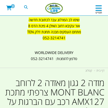
0
תפריט
שימו לב המרלוג עבר לכתובת חדשה
אור עקיבא רחוב האילן 4 פינת הדס 8
מתחם העסקים מבנה תחנת דלק TEN
052-3214741
WORLDWIDE DELIVERY
טלפון להזמנות: 052-3214741
דף בית
קטלוג
מזדה 2 גגון מאזדה 2 לרוחב
MONT BLANC צרפתי מתכת
AMX127 רכב עם הברגות על