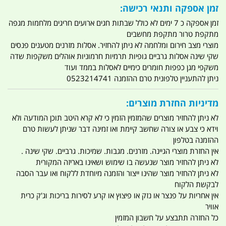
זמן אספקה ותנאי רכישה:
זמן אספקה כ 7 ימים לא כולל שבתות חגים ארועים חריגים מלחמות מגפה
מתקפת טרור מתקפת מחשבים
מוצרי מצב חירום ומלחמה לא ניתן להחזיר. אסלות מזרנים מטענים פנסים
שקי שינה אסלות גרביים גופיות תרמיות חרמוניות אוהלים משקפות שדה
משקפי מגן כפפות חומרים כימיים לאסלות בממד ועוד
ניתן להתעניין טלפונית טרם ההזמנה 0523214741
מדיניות החזרת מוצרים:
לא ניתן להחזיר מוצרים שהמזמין הזמין כי לא קרא היטב תוכן המודעה ולא
וידא כי צבע או צורה שחשב קיימת ואו זמינה דבר שניתן לעשות טרם
ההזמנה בטלפון
אין החזרת מוצרי הגיינה. מזרנים. מגבות. שמיכות. גרביים. שקי שינה .
לא ניתן להחזיר מוצר שנעשה בו שימוש ושאינו באריזה המקורית
לא ניתן להחזיר מוצר שהינו ייצור והזמנה מיוחדת ללקוח ואו עבר הסבה
לבקשת הלקוח
אין אחריות על פנצר או נזק או פיצוץ או קרע לסירות בריכות וג'ק כרית
אוויר
כל החזרה תתבצע על חשבון המזמין