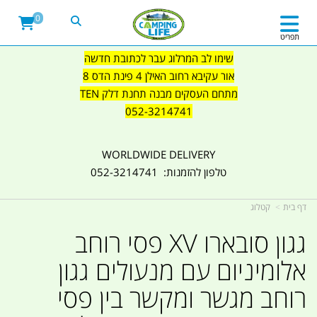
0
תפריט
שימו לב המרלוג עבר לכתובת חדשה
אור עקיבא רחוב האילן 4 פינת הדס 8
מתחם העסקים מבנה תחנת דלק TEN
052-3214741
WORLDWIDE DELIVERY
טלפון להזמנות: 052-3214741
דף בית
קטלוג
גגון סובארו XV פסי רוחב
אלומיניום עם מנעולים גגון
רוחב מגשר ומקשר בין פסי