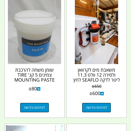
משאבת מים לקרוואן
שומן משחה להרכבת
ולסירה 12 וולט 11.3
צמיגים 5 קג' TIRE
ליטר לדקה SEAFLO לחץ
MOUNTING PASTE
3.8 בר 55 PSI כולל...
קמפינג לייף
₪
650
₪
80
₪
600
לפרטים ורכישה
לפרטים ורכישה