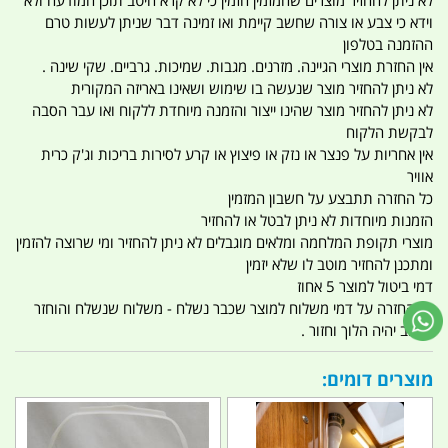
לא ניתן להחזיר מוצרים שהמזמין הזמין כי לא קרא היטב תוכן המודעה ולא
וידא כי צבע או צורה שחשב קיימת ואו זמינה דבר שניתן לעשות טרם
ההזמנה בטלפון
אין החזרת מוצרי הגיינה. מזרנים. מגבות. שמיכות. גרביים. שקי שינה .
לא ניתן להחזיר מוצר שנעשה בו שימוש ושאינו באריזה המקורית
לא ניתן להחזיר מוצר שהינו ייצור והזמנה מיוחדת ללקוח ואו עבר הסבה
לבקשת הלקוח
אין אחריות על פנצר או נזק או פיצוץ או קרע לסירות בריכות וג'ק כרית
אוויר
כל החזרה תתבצע על חשבון המזמין
הזמנות מיוחדות לא ניתן לבטל או להחזיר
מוצרי תקופת המלחמה ומלאים מוגבלים לא ניתן להחזיר ומי שרוצה להזמין
ומתכנן להחזיר מוטב לו שלא יזמין
דמי ביטול למוצר 5 אחוז
אין החזרה על דמי משלוח למוצר שכבר נשלח - משלוח שנשלח והוחזר
החיוב יהיה הלוך וחזור .
מוצרים דומים: