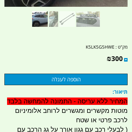
מק"ט :
K5LK5G5HWE
₪
300
תיאור:
המחיר ללא עריסה - התמונה להמחשה בלבד
מוטות מקשרים ומגשרים לרוחב אלומיניום
לרכב פרטי או שטח
( לבעלי רכב עם גגון אורך על גג הרכב עם