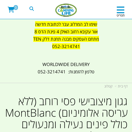
0
תפריט
שימו לב המרלוג עבר לכתובת חדשה
אור עקיבא רחוב האילן 4 פינת הדס 8
מתחם העסקים מבנה תחנת דלק TEN
052-3214741
WORLDWIDE DELIVERY
טלפון להזמנות: 052-3214741
דף בית
קטלוג
גגון מיצובישי פסי רוחב (ללא
עריסה אלומיניום) MontBlanc
כולל פינים נעילה ומנעולים