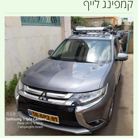
קמפינג לייף