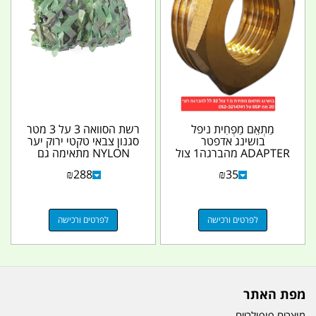
מַתְאֵם מַפְחִית ניפל
רשת הסוואה 3 על 3 מטר
בושינג אדפטר
סגנון צבאי טקטי ירוק יער
ADAPTER מהברגה1 צול
NYLON מתאימה גם
32 ממ להברגה 2\1 20
לצלמי ציפורים...
₪
288
₪
35
ממ...
לפרטים ורכישה
לפרטים ורכישה
מפת האתר
מוצרים פופולריים