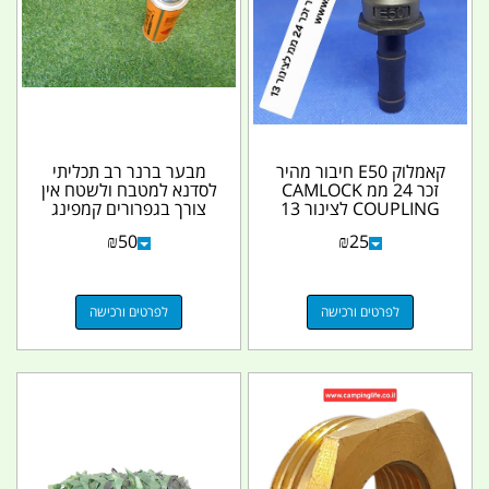
קאמלוק E50 חיבור מהיר
מבער ברנר רב תכליתי
זכר 24 ממ CAMLOCK
לסדנא למטבח ולשטח אין
COUPLING לצינור 13
צורך בגפרורים קמפינג
ממ קמפינג לייף
לייף
₪
50
₪
25
לפרטים ורכישה
לפרטים ורכישה