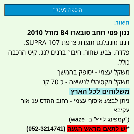
תיאור:
גגון פסי רוחב סובארו B4 מודל 2010
דגם מונבלנט תוצרת צרפת SUPRA 107.
פלדה. צבע שחור. חיבור ברגים לגג. קיט הרכבה
כולל.
משקל עצמי - יסופק בהמשך
משקל מקסימלי לנשיאה - כ 70 קג
משלוחים לכל הארץ
ניתן לבצע איסוף עצמי - רחוב ההדס 19 אור
עקיבא
("קמפינג לייף" ב- waze)
*
יש לתאם מראש הגעה
(052-3214741)