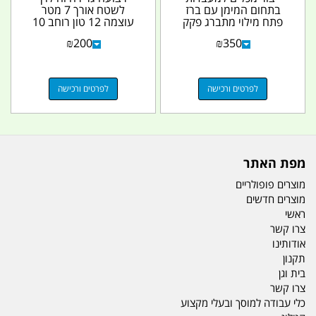
בתחום המימן עם ברז
לשטח אורך 7 מטר
פתח מילוי מתברג פקק
עוצמה 12 טון רוחב 10
עם נשם חד כיווני...
סמ' אלסטית (קינטית)...
₪
200
₪
350
לפרטים ורכישה
לפרטים ורכישה
מפת האתר
מוצרים פופולריים
מוצרים חדשים
ראשי
צרו קשר
אודותינו
תקנון
בית וגן
צרו קשר
כלי עבודה למוסך ובעלי מקצוע