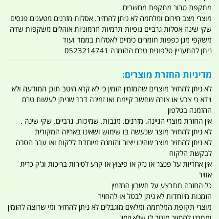
מתקפת טרור מתקפת מחשבים
מוצרי מצב חירום ומלחמה לא ניתן להחזיר. אסלות מזרנים מטענים פנסים
שקי שינה אסלות גרביים גופיות תרמיות חרמוניות אוהלים משקפות שדה
משקפי מגן כפפות חומרים כימיים לאסלות בממד ועוד
ניתן להתעניין טלפונית טרם ההזמנה 0523214741
מדיניות החזרת מוצרים:
לא ניתן להחזיר מוצרים שהמזמין הזמין כי לא קרא היטב תוכן המודעה ולא
וידא כי צבע או צורה שחשב קיימת ואו זמינה דבר שניתן לעשות טרם
ההזמנה בטלפון
אין החזרת מוצרי הגיינה. מזרנים. מגבות. שמיכות. גרביים. שקי שינה .
לא ניתן להחזיר מוצר שנעשה בו שימוש ושאינו באריזה המקורית
לא ניתן להחזיר מוצר שהינו ייצור והזמנה מיוחדת ללקוח ואו עבר הסבה
לבקשת הלקוח
אין אחריות על פנצר או נזק או פיצוץ או קרע לסירות בריכות וג'ק כרית
אוויר
כל החזרה תתבצע על חשבון המזמין
הזמנות מיוחדות לא ניתן לבטל או להחזיר
מוצרי תקופת המלחמה ומלאים מוגבלים לא ניתן להחזיר ומי שרוצה להזמין
ומתכנן להחזיר מוטב לו שלא יזמין