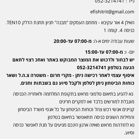
נייד : 052-3214741
efishitrit@gmail.com
האילן 4 אור עקיבא - מתחם העסקים ''מבנה'' חניון תחנת הדלק TEN10.
כניסה 4. קומה 1
שעות עבודה ימים א-ה:
מ-07:00 עד-20:00
יום- ו:
מ-07:00 עד-15:00
יש לבחור ולרכוש את המוצר המבוקש באתר ואחכ רצוי לתאם
הגעה בטלפון 052-3214741
איסוף עצמי לאחר רכישה ניתן - מקרי חרום - משטרה צ.ה.ל ושאר
כוחות הביטחון ניתן לטלפן ולקבל סיוע גם בשבתות וחגים.
נא להגיע בתיאום טלפוני מראש בתקופת המלחמה ולאחריה הכניסה
מוגבלת למורשים בלבד ואו למקרים חריגים
קניינים אנשי רכש צהל וכוחות הביטחון על כל אגפי משרד הביטחון
והחילות השונים כניסה תתאפשר בתיאום בטלפון
נא להזדהות מראש מאיזה ארגון הינכם מגיעים על מנת לאפשר כניסה
וסיוע.