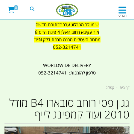
0
תפריט
שימו לב המרלוג עבר לכתובת חדשה
אור עקיבא רחוב האילן 4 פינת הדס 8
מתחם העסקים מבנה תחנת דלק TEN
052-3214741
WORLDWIDE DELIVERY
טלפון להזמנות: 052-3214741
דף בית
קטלוג
גגון פסי רוחב סובארו B4 מודל
2010 ועוד קמפינג לייף