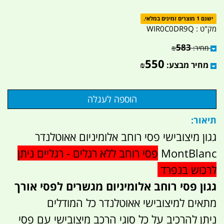
ישנם 1 מוצרים זמינים במלאי.
מק"ט :
WIR0C0DR9Q
583
מחיר:
₪
550
מחיר מבצע:
₪
תיאור:
גגון מיצובישי פסי רוחב אלומיניום אאוטלנדר
MontBlanc
פסי רוחב ללא רגלים - רגליים ניתן
לרכוש בנפרד
גגון פסי רוחב אלומיניום מגשרים לפסי אורך
מתאים למיצובישי אאוטלנדר כל המודלים
ניתן להרכיב על כל סוגי הרכב מיצובישי עם פסי