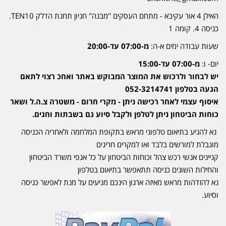
האילן 4 אור עקיבא - מתחם העסקים ''מבנה'' חניון תחנת הדלק TEN10.
כניסה 4. קומה 1
שעות עבודה ימים א-ה:
מ-07:00 עד-20:00
יום- ו:
מ-07:00 עד-15:00
יש לבחור ולרכוש את המוצר המבוקש באתר ואחכ רצוי לתאם
הגעה בטלפון 052-3214741
איסוף עצמי לאחר רכישה ניתן - מקרי חרום - משטרה צ.ה.ל ושאר
כוחות הביטחון ניתן לטלפן ולקבל סיוע גם בשבתות וחגים.
נא להגיע בתיאום טלפוני מראש בתקופת המלחמה ולאחריה הכניסה
מוגבלת למורשים בלבד ואו למקרים חריגים
קניינים אנשי רכש צהל וכוחות הביטחון על כל אגפי משרד הביטחון
והחילות השונים כניסה תתאפשר בתיאום בטלפון
נא להזדהות מראש מאיזה ארגון הינכם מגיעים על מנת לאפשר כניסה
וסיוע.