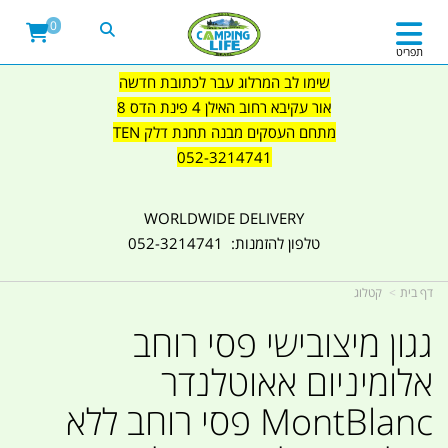
0
תפריט
שימו לב המרלוג עבר לכתובת חדשה
אור עקיבא רחוב האילן 4 פינת הדס 8
מתחם העסקים מבנה תחנת דלק TEN
052-3214741
WORLDWIDE DELIVERY
טלפון להזמנות: 052-3214741
דף בית
קטלוג
גגון מיצובישי פסי רוחב
אלומיניום אאוטלנדר
MontBlanc פסי רוחב ללא