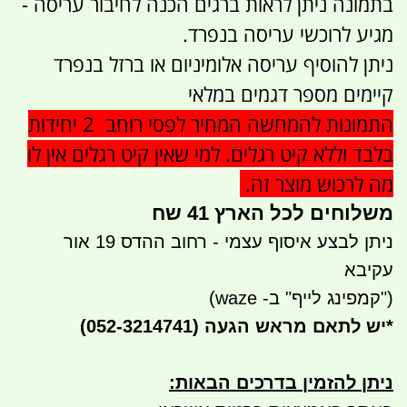
בתמונה ניתן לראות ברגים הכנה לחיבור עריסה -
מגיע לרוכשי עריסה בנפרד.
ניתן להוסיף עריסה אלומיניום או ברזל בנפרד
קיימים מספר דגמים במלאי
התמונות להמחשה המחיר לפסי רוחב 2 יחידות
בלבד וללא קיט רגלים. למי שאין קיט רגלים אין לו
מה לרכוש מוצר זה.
משלוחים לכל הארץ 41 שח
ניתן לבצע איסוף עצמי - רחוב ההדס 19 אור
עקיבא
("קמפינג לייף" ב- waze)
*
יש לתאם מראש הגעה
(052-3214741)
ניתן להזמין בדרכים הבאות
: