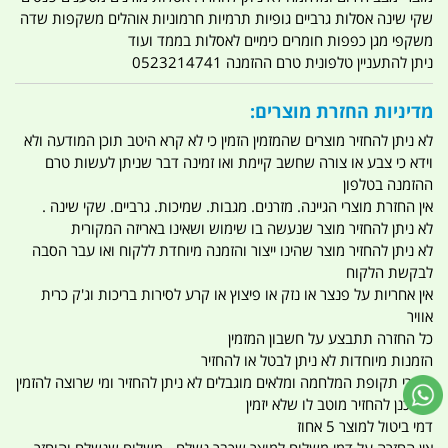
שקי שינה אסלות גרביים גופיות תרמיות חרמוניות אוהלים משקפות שדה
משקפי מגן כפפות חומרים כימיים לאסלות בממד ועוד
ניתן להתעניין טלפונית טרם ההזמנה 0523214741
מדיניות החזרת מוצרים:
לא ניתן להחזיר מוצרים שהמזמין הזמין כי לא קרא היטב תוכן המודעה ולא
וידא כי צבע או צורה שחשב קיימת ואו זמינה דבר שניתן לעשות טרם
ההזמנה בטלפון
אין החזרת מוצרי הגיינה. מזרנים. מגבות. שמיכות. גרביים. שקי שינה .
לא ניתן להחזיר מוצר שנעשה בו שימוש ושאינו באריזה המקורית
לא ניתן להחזיר מוצר שהינו ייצור והזמנה מיוחדת ללקוח ואו עבר הסבה
לבקשת הלקוח
אין אחריות על פנצר או נזק או פיצוץ או קרע לסירות בריכות וג'ק כרית
אוויר
כל החזרה תתבצע על חשבון המזמין
הזמנות מיוחדות לא ניתן לבטל או להחזיר
מוצרי תקופת המלחמה ומלאים מוגבלים לא ניתן להחזיר ומי שרוצה להזמין
ומתכנן להחזיר מוטב לו שלא יזמין
דמי ביטול למוצר 5 אחוז