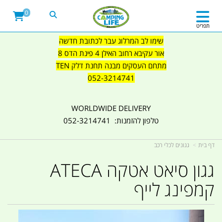
0
תפריט
שימו לב המרלוג עבר לכתובת חדשה
אור עקיבא רחוב האילן 4 פינת הדס 8
מתחם העסקים מבנה תחנת דלק TEN
052-3214741
WORLDWIDE DELIVERY
טלפון להזמנות: 052-3214741
דף בית
גגונים לכלי רכב
גגון סיאט אטקה ATECA
קמפינג לייף