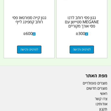
גגון פסי רוחב לרנו
גגון קייה ספורטאז פסי
MEGANE סטיישן עם
רוחב קמפינג לייף
פסי אורך מקוריים
מוגבהים כבתמונה פסי
₪
600
₪
300
רוחב...
לפרטים ורכישה
לפרטים ורכישה
מפת האתר
מוצרים פופולריים
מוצרים חדשים
ראשי
צרו קשר
אודותינו
תקנון