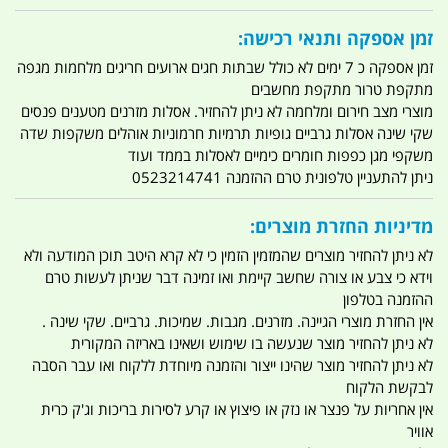
זמן אספקה ותנאי רכישה:
זמן אספקה כ 7 ימים לא כולל שבתות חגים ארועים חריגים מלחמות מגפה
מתקפת טרור מתקפת מחשבים
מוצרי מצב חירום ומלחמה לא ניתן להחזיר. אסלות מזרנים מטענים פנסים
שקי שינה אסלות גרביים גופיות תרמיות חרמוניות אוהלים משקפות שדה
משקפי מגן כפפות חומרים כימיים לאסלות בממד ועוד
ניתן להתעניין טלפונית טרם ההזמנה 0523214741
מדיניות החזרת מוצרים:
לא ניתן להחזיר מוצרים שהמזמין הזמין כי לא קרא היטב תוכן המודעה ולא
וידא כי צבע או צורה שחשב קיימת ואו זמינה דבר שניתן לעשות טרם
ההזמנה בטלפון
אין החזרת מוצרי הגיינה. מזרנים. מגבות. שמיכות. גרביים. שקי שינה .
לא ניתן להחזיר מוצר שנעשה בו שימוש ושאינו באריזה המקורית
לא ניתן להחזיר מוצר שהינו ייצור והזמנה מיוחדת ללקוח ואו עבר הסבה
לבקשת הלקוח
אין אחריות על פנצר או נזק או פיצוץ או קרע לסירות בריכות וג'ק כרית
אוויר