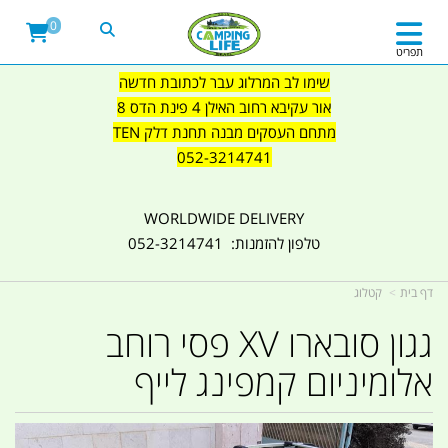
0
תפריט
שימו לב המרלוג עבר לכתובת חדשה
אור עקיבא רחוב האילן 4 פינת הדס 8
מתחם העסקים מבנה תחנת דלק TEN
052-3214741
WORLDWIDE DELIVERY
טלפון להזמנות: 052-3214741
דף בית
קטלוג
גגון סובארו XV פסי רוחב
אלומיניום קמפינג לייף