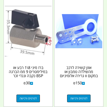
אוזן קשירה לרכב
ברז מיני 8\1 רבע או
מהשילדה טמבון או
במילימטרים 9 ממ הברגה
במקום וו גרירה אלומיניום
BSP נקבה ונגדי זכר
לא מיועד לחילוץ בעומס
קמפינג לייף
₪
30
₪
150
לפרטים ורכישה
לפרטים ורכישה