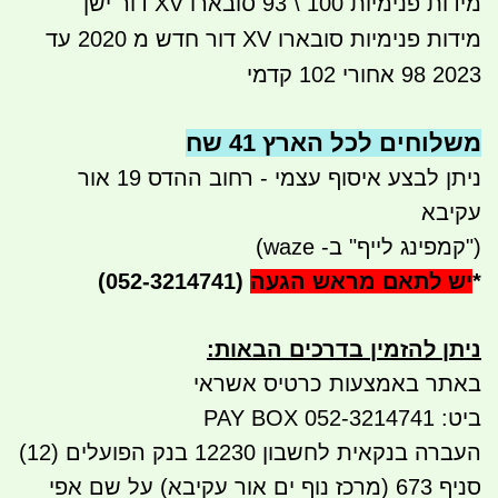
מידות פנימיות 100 \ 93 סובארו XV דור ישן
מידות פנימיות סובארו XV דור חדש מ 2020 עד
2023 98 אחורי 102 קדמי
משלוחים לכל הארץ 41 שח
ניתן לבצע איסוף עצמי - רחוב ההדס 19 אור
עקיבא
("קמפינג לייף" ב- waze)
*
יש לתאם מראש הגעה
(052-3214741)
ניתן להזמין בדרכים הבאות
:
באתר באמצעות כרטיס אשראי
ביט: 052-3214741 PAY BOX
העברה בנקאית לחשבון 12230 בנק הפועלים (12)
סניף 673 (מרכז נוף ים אור עקיבא) על שם אפי