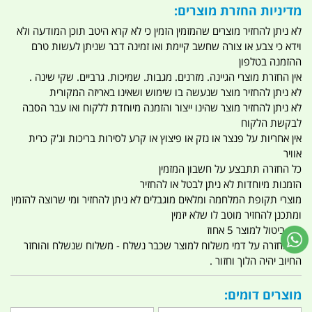
מדיניות החזרת מוצרים:
לא ניתן להחזיר מוצרים שהמזמין הזמין כי לא קרא היטב תוכן המודעה ולא
וידא כי צבע או צורה שחשב קיימת ואו זמינה דבר שניתן לעשות טרם
ההזמנה בטלפון
אין החזרת מוצרי הגיינה. מזרנים. מגבות. שמיכות. גרביים. שקי שינה .
לא ניתן להחזיר מוצר שנעשה בו שימוש ושאינו באריזה המקורית
לא ניתן להחזיר מוצר שהינו ייצור והזמנה מיוחדת ללקוח ואו עבר הסבה
לבקשת הלקוח
אין אחריות על פנצר או נזק או פיצוץ או קרע לסירות בריכות וג'ק כרית
אוויר
כל החזרה תתבצע על חשבון המזמין
הזמנות מיוחדות לא ניתן לבטל או להחזיר
מוצרי תקופת המלחמה ומלאים מוגבלים לא ניתן להחזיר ומי שרוצה להזמין
ומתכנן להחזיר מוטב לו שלא יזמין
דמי ביטול למוצר 5 אחוז
אין החזרה על דמי משלוח למוצר שכבר נשלח - משלוח שנשלח והוחזר
החיוב יהיה הלוך וחזור .
מוצרים דומים: