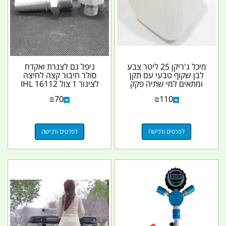
מיכל ג'ריקן 25 ליטר צבע
ניפל גם לצנרת ואקדח
לבן שקוף טבעי עם תקן
סולר חיבור קצה לחיצה
ומתאים למי שתיה פקק
לצינור 1 צול 16112 IHL
שחור קמפינג...
NPT מקט...
₪
70
₪
110
לפרטים ורכישה
לפרטים ורכישה