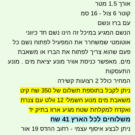
אורך 1.5 מטר
קוטר 6 צול - 16 סמ
עם ברז ונשם
הנשם המגיע במיכל זה הינו נשם חד כיווני
אוטומטי שמשחרר את המפעיל לפתוח נשם כל
פעם שהוא צריך לפתוח את הברז או משאבת
מים. מאפשר כניסת אוויר מונע יציאת מים . מונע
התעסקות
המחיר כולל 2 רצועות קשירה
ניתן לקבל בתוספת תשלום של 350 שח קיט
משאבת מים מנוע חשמלי 12 וולט עם צנרת
ואקדח למקלחת שטח מגיע ארוז בתיק יד
משלוחים לכל הארץ 41 שח
ניתן לבצע איסוף עצמי - רחוב ההדס 19 אור