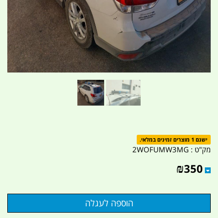
ישנם 1 מוצרים זמינים במלאי.
מק"ט :
2WOFUMW3MG
₪
350