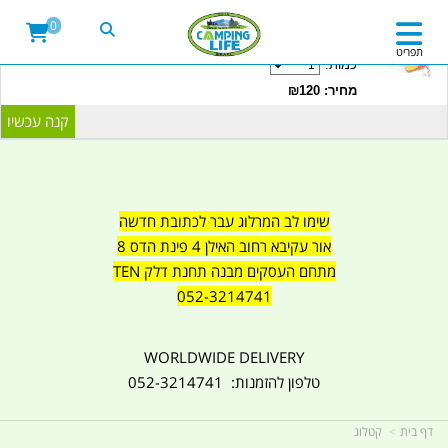
20LITRE WATER CONTAINER WITH TAP
0
CAMPINGLIFE ISRAEL קמפינג לייף
תפריט
כמות:
מחיר: ₪120
שימו לב המרלוג עבר לכתובת חדשה
אור עקיבא רחוב האילן 4 פינת הדס 8
מתחם העסקים מבנה תחנת דלק TEN
052-3214741
WORLDWIDE DELIVERY
טלפון להזמנות: 052-3214741
דף בית
קטלוג