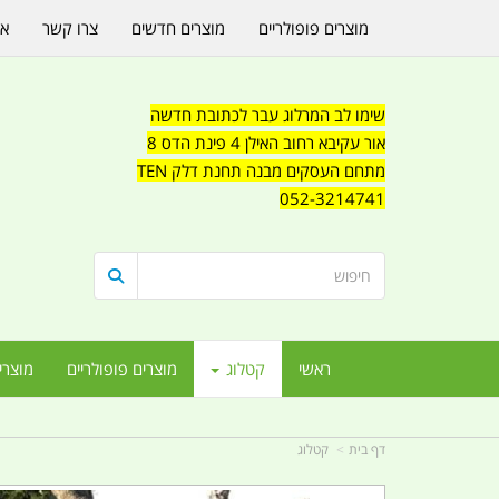
מוצרים פופולריים
מוצרים חדשים
צרו קשר
או
שימו לב המרלוג עבר לכתובת חדשה
אור עקיבא רחוב האילן 4 פינת הדס 8
מתחם העסקים מבנה תחנת דלק TEN
052-3214741
ראשי
קטלוג
מוצרים פופולריים
מוצרי
דף בית
קטלוג