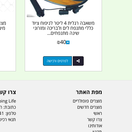
משאבה רגלית 4 ליטר לניפוח ציוד
מצו
כללי מתנפח לים ולבריכה ומזרוני
שינה מתנפחים...
₪
40
לפרטים ורכישה
מפת האתר
צרו קש
מוצרים פופולריים
ing Life
מוצרים חדשים
כתובת: הדס 19 או
ראשי
טלפון:
41
צרו קשר
תנאי רכי
אודותינו
תקנון