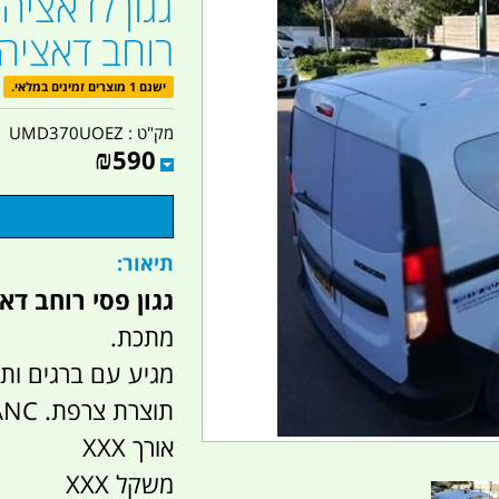
גגון לדאציה
רוחב דאציה DOKKER קמפינג לי
ישנם 1 מוצרים זמינים במלאי.
מק"ט :
UMD370UOEZ
₪
590
תיאור:
גגון פסי רוחב דאציה DOKKER 
מתכת.
מגיע עם ברגים ותו
תוצרת צרפת. MONT BLANC
אורך XXX
משקל XXX