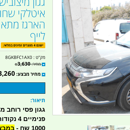
גגון מיצובי
הארגז מתאים
לייף
ישנם 4 מוצרים זמינים במלאי.
מק"ט :
8GKBFC1AX0
3,630
מחיר:
₪
3,260
מחיר מבצע:
תיאור:
גגון פסי רוחב מ
פנימיים 
1000 שח -
במבצע כ