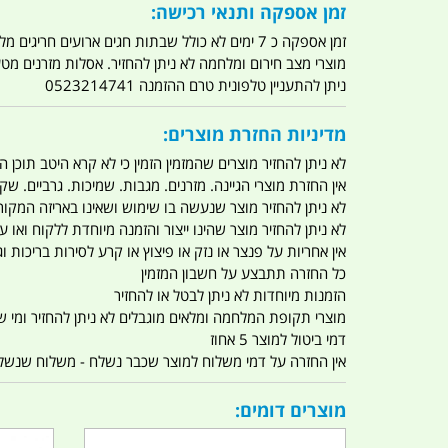
זמן אספקה ותנאי רכישה:
זמן אספקה כ 7 ימים לא כולל שבתות חגים ארועים חריגים מלחמות מגפה מתקפת טרור מתקפת מחשבים
מוצרי מצב חירום ומלחמה לא ניתן להחזיר. אסלות מזרנים מ
ניתן להתעניין טלפונית טרם ההזמנה 0523214741
מדיניות החזרת מוצרים:
לא ניתן להחזיר מוצרים שהמזמין הזמין כי לא קרא היטב תוכן
אין החזרת מוצרי הגיינה. מזרנים. מגבות. שמיכות. גרביים. שקי
לא ניתן להחזיר מוצר שנעשה בו שימוש ושאינו באריזה המקור
לא ניתן להחזיר מוצר שהינו ייצור והזמנה מיוחדת ללקוח וא
אין אחריות על פנצר או נזק או פיצוץ או קרע לסירות בריכות וג'
כל החזרה תתבצע על חשבון המזמין
הזמנות מיוחדות לא ניתן לבטל או להחזיר
מוצרי תקופת המלחמה ומלאים מוגבלים לא ניתן להחזיר ומי שרו
דמי ביטול למוצר 5 אחוז
אין החזרה על דמי משלוח למוצר שכבר נשלח - משלוח שנשלח ו
מוצרים דומים: