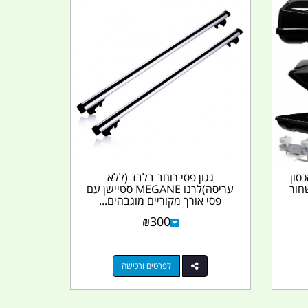
טר לאכסון
גגון פסי רוחב בלבד (ללא
חור
עריסה)לרנו MEGANE סטיישן עם
פסי אורך מקוריים מוגבהים...
₪
300
לפרטים ורכישה