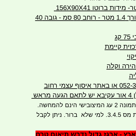
מידות פנימיות: אורך 1.4 מטר - רוחב 80 סמ - גובה 40
קג
זית קיימת
ירה וקלה
יה
להזמנות 052-3214741 או באתר איסוף עצמי רחוב
שימו לב תמונה 1 ותמונה 2 עג המיצובישי הינם להמחשה.
הארגז הינו התמונות מס 3.4.5. למי שלא ברור. ניתן לקבל
רץ - ארגז גדול נדרש תיאום טרם