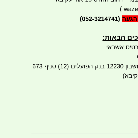
)
waze
הגעה
(052-3214741)
ים הבאות:​​
טיס אשראי
העברה בנקאית לחשבון 12230 בנק הפועלים (12) סניף 673
קיבא)