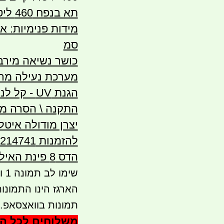
תא בנפח 460 ליטר- מידות ברוטו 156X90X41
סמ
כושר נשיאה מירבי 75 
מערכת נעילה מרכ
הגנת UV - קל לניקוי
התקנה \ הסרה מה
יצרן מודולה איטל
הדס 8 פינת האילן 4 אור עקיבא יש לתאם הגעה מראש
תמונות בוואצסאפ.
משלוחים לכל הא