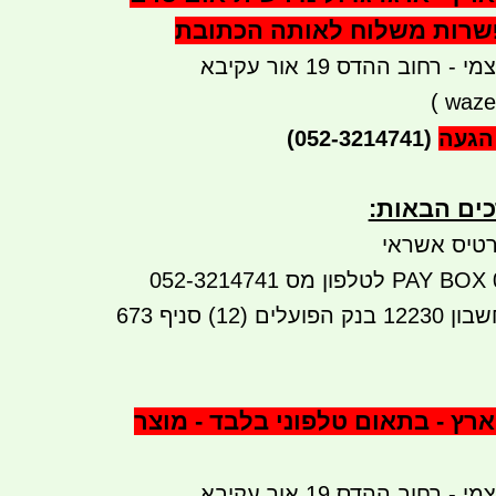
פשרות משלוח לאותה הכתובת
רחוב ההדס 19 אור עקיבא
)
waze
הגעה
(052-3214741)
ים הבאות:​​
טיס אשראי
העברה בנקאית לחשבון 12230 בנק הפועלים (12) סניף 673
רץ - בתאום טלפוני בלבד - מוצר
רחוב ההדס 19 אור עקיבא