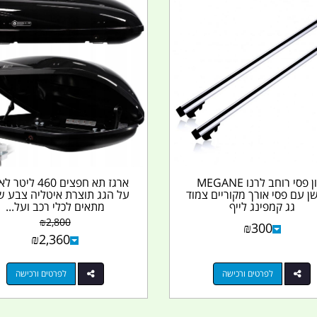
גגון פסי רוחב לרנו MEGANE
ארגז תא חפצים 460 לי
ן עם פסי אורך מקוריים צמוד
על הגג תוצרת איטליה צבע ש
גג קמפינג לייף
מתאים לכלי רכב ועל...
₪
2,800
₪
300
₪
2,360
לפרטים ורכישה
לפרטים ורכישה