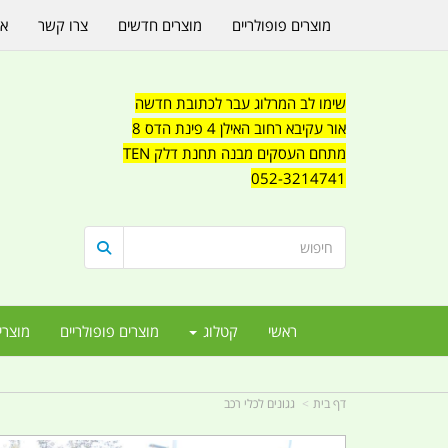
מוצרים פופולריים
מוצרים חדשים
צרו קשר
או
שימו לב המרלוג עבר לכתובת חדשה
אור עקיבא רחוב האילן 4 פינת הדס 8
מתחם העסקים מבנה תחנת דלק TEN
052-3214741
ראשי
קטלוג
מוצרים פופולריים
מוצרי
דף בית
גגונים לכלי רכב