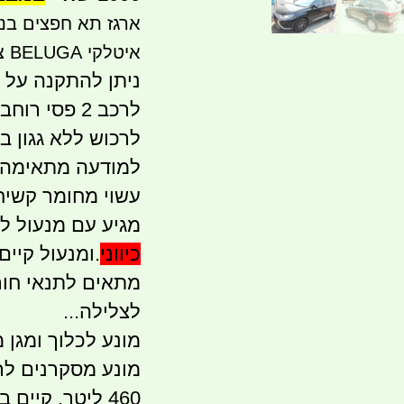
איטלקי BELUGA צבע שחור קמפינג לייף
ניתן להתקנה על כ
לרכב 2 פסי 
לרכוש ללא גגון ב
למודעה מתאימה 
עשוי מחומר קשיח 
מגיע עם מנעול ל
כיווני
.ומנעול קיים
מתאים לתנאי חור
לצלילה...
מונע לכלוך ומגן 
מונע מסקרנים לר
460 ליטר. קיים במלאי בצבע שחור .