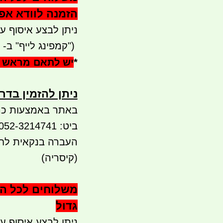
הזמנה לוודא א
ניתן לבצע איסוף עצמי - 
")
קמפינג לייף" ב-
*
יש לתאם מראש 
ניתן להזמין בדרכ
באתר באמצעות כר
ביט: 052-3214741 PAY BOX לטלפון מס 052-3214741
(קיסריה)
משלוחים לכל הא
גדול
ניתן לבצע איסוף עצמי - 