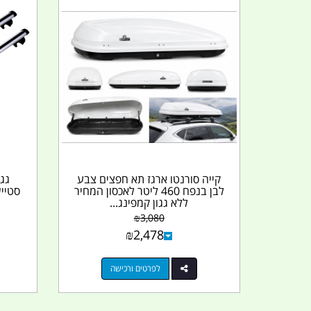
קייה סורנטו ארגז תא חפצים צבע
לבן בנפח 460 ליטר לאכסון המחיר
סטייש
ללא גגון קמפינג...
₪
3,080
₪
2,478
לפרטים ורכישה