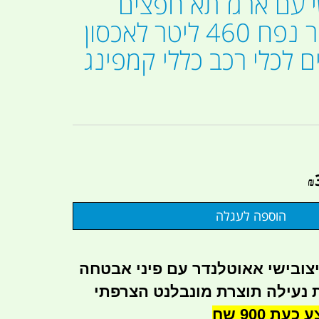
שי עם ארגז תא חפצים
איטלקי שחור נפח 460 ליטר לאכסון
 לכלי רכב כללי קמפינג
₪
יצובישי אאוטלנדר עם פיני אבטחה
4 נקודות נעילה תוצרת מונבלנט הצרפתי
עת 900 שח