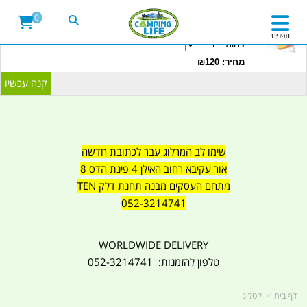
20LITRE WATER CONTAINER WITH TAP
0
CAMPINGLIFE ISRAEL קמפינג לייף
תפריט
כמות:
מחיר: ₪120
שימו לב המרלוג עבר לכתובת חדשה
אור עקיבא רחוב האילן 4 פינת הדס 8
מתחם העסקים מבנה תחנת דלק TEN
052-3214741
WORLDWIDE DELIVERY
טלפון להזמנות: 052-3214741
דף בית
קטלוג