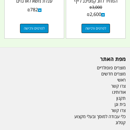
המחיר לזוג קמפינג לייף
עגלת משא לארגזים
עגלת סבלים קמפינג לייף
₪
3,000
₪
782
₪
2,600
לפרטים ורכישה
לפרטים ורכישה
מפת האתר
מוצרים פופולריים
מוצרים חדשים
ראשי
צרו קשר
אודותינו
תקנון
בית וגן
צרו קשר
כלי עבודה למוסך ובעלי מקצוע
קטלוג