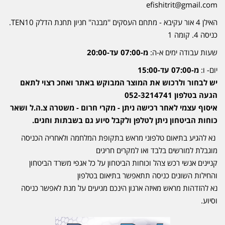
efishitrit@gmail.com
האילן 4 אור עקיבא - מתחם העסקים ''מבנה'' חניון תחנת הדלק TEN10.
כניסה 4. קומה 1
שעות עבודה ימים א-ה:
מ-07:00 עד-20:00
יום- ו:
מ-07:00 עד-15:00
יש לבחור ולרכוש את המוצר המבוקש באתר ואחכ רצוי לתאם
הגעה בטלפון 052-3214741
איסוף עצמי לאחר רכישה ניתן - מקרי חרום - משטרה צ.ה.ל ושאר
כוחות הביטחון ניתן לטלפן ולקבל סיוע גם בשבתות וחגים.
נא להגיע בתיאום טלפוני מראש בתקופת המלחמה ולאחריה הכניסה
מוגבלת למורשים בלבד ואו למקרים חריגים
קניינים אנשי רכש צהל וכוחות הביטחון על כל אגפי משרד הביטחון
והחילות השונים כניסה תתאפשר בתיאום בטלפון
נא להזדהות מראש מאיזה ארגון הינכם מגיעים על מנת לאפשר כניסה
וסיוע.