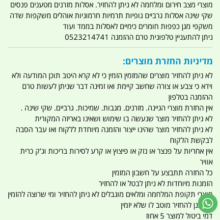
מוצרי מצב חירום ומלחמה לא ניתן להחזיר. אסלות מזרנים מטענים פנסים
שקי שינה אסלות גרביים גופיות תרמיות חרמוניות אוהלים משקפות שדה
משקפי מגן כפפות חומרים כימיים לאסלות בממד ועוד
ניתן להתעניין טלפונית טרם ההזמנה 0523214741
מדיניות החזרת מוצרים:
לא ניתן להחזיר מוצרים שהמזמין הזמין כי לא קרא היטב תוכן המודעה ולא
וידא כי צבע או צורה שחשב קיימת ואו זמינה דבר שניתן לעשות טרם
ההזמנה בטלפון
אין החזרת מוצרי הגיינה. מזרנים. מגבות. שמיכות. גרביים. שקי שינה .
לא ניתן להחזיר מוצר שנעשה בו שימוש ושאינו באריזה המקורית
לא ניתן להחזיר מוצר שהינו ייצור והזמנה מיוחדת ללקוח ואו עבר הסבה
לבקשת הלקוח
אין אחריות על פנצר או נזק או פיצוץ או קרע לסירות בריכות וג'ק כרית
אוויר
כל החזרה תתבצע על חשבון המזמין
הזמנות מיוחדות לא ניתן לבטל או להחזיר
מוצרי תקופת המלחמה ומלאים מוגבלים לא ניתן להחזיר ומי שרוצה להזמין
ומתכנן להחזיר מוטב לו שלא יזמין
דמי ביטול למוצר 5 אחוז