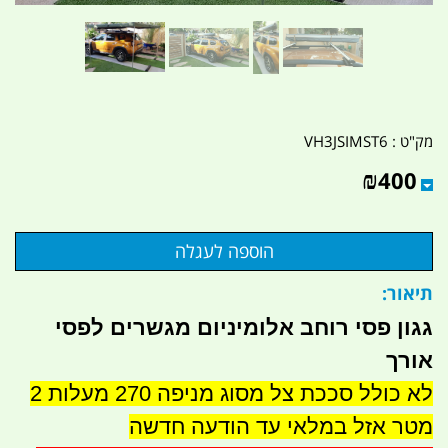
מק"ט :
VH3JSIMST6
₪
400
תיאור:
גגון פסי רוחב אלומיניום מגשרים לפסי
אורך
לא כולל סככת צל מסוג מניפה 270 מעלות 2
מטר אזל במלאי עד הודעה חדשה