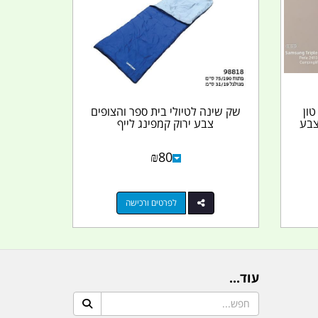
ועת קשירה למטען כבד 5 טון
שק שינה לטיולי בית ספר והצופים
 5 מטר צבע
צבע ירוק קמפינג לייף
₪
80
לפרטים ורכישה
עוד...