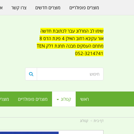
מוצרים פופולריים
מוצרים חדשים
צרו קשר
או
שימו לב המרלוג עבר לכתובת חדשה
אור עקיבא רחוב האילן 4 פינת הדס 8
מתחם העסקים מבנה תחנת דלק TEN
052-3214741
ראשי
קטלוג
מוצרים פופולריים
מוצרי
דף בית
קטלוג