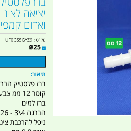
ואדום קמפינ
מק"ט :
UF0GS5GYZ9
₪
25
תיאור:
קוטר 12 ממ צבע לבן ואדום קמפינג לייף
ברז למים
הברגה 4\3 - 26 ממ
ניפל להרכבת צינור 12