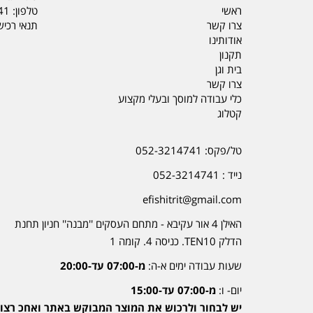
ראשי
טלפון:
41
צרו קשר
תנאי רכי
אודותינו
תקנון
בית וגן
צרו קשר
כלי עבודה למוסך ובעלי מקצוע
קטלוג
טל/פקס: 052-3214741
נייד : 052-3214741
efishitrit@gmail.com
האילן 4 אור עקיבא - מתחם העסקים ''מבנה'' חניון תחנת
הדלק TEN10. כניסה 4. קומה 1
שעות עבודה ימים א-ה:
מ-07:00 עד-20:00
יום- ו:
מ-07:00 עד-15:00
יש לבחור ולרכוש את המוצר המבוקש באתר ואחכ רצוי