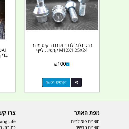
ברגי גלגל לרכב או נגרר קיט מידה
M12X1.25X24 קמפינג לייף
ברקס ע
₪
100
לפרטים ורכישה
מפת האתר
צרו קש
מוצרים פופולריים
ing Life
מוצרים חדשים
כתובת: הדס 19 או