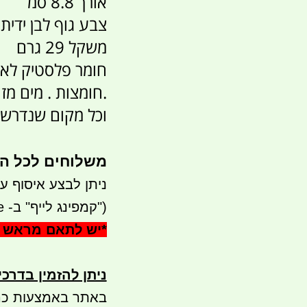
אורך 8.8 סמ
צבע גוף לבן ידי
משקל 29 גרם
חומר פלסטיק לא 
.חומצות . מים מז
וכל מקום שנדרש 
משלוחים לכל הארץ 
ניתן לבצע איסוף עצמי - 
("קמפינג לייף" ב- waze)
*
יש לתאם מראש 
ניתן להזמין בדרכ
באתר באמצעות כר