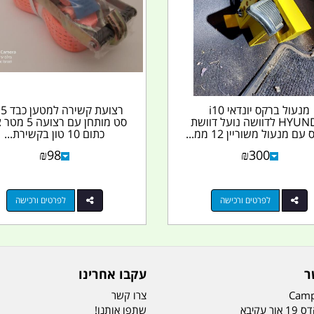
מנעול ברקס יונדאי i10
רצ
HYUNDAI לדוושה נועל דוושת
סט מותחן עם רצועה
ם מנעול משוריין 12 ממ...
כתום 10 טון בקשירת...
₪
98
₪
300
לפרטים ורכישה
לפרטים ורכישה
ר
עקבו אחרינו
Camp
צרו קשר
ר עקיבא
שתפו אותנו!