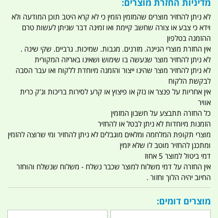
מדיניות החזרת מוצרים:
לא ניתן להחזיר מוצרים שהמזמין הזמין כי לא קרא היטב תוכן המודעה ולא
וידא כי צבע או צורה שחשב קיימת ואו זמינה דבר שניתן לעשות טרם
ההזמנה בטלפון
אין החזרת מוצרי הגיינה. מזרנים. מגבות. שמיכות. גרביים. שקי שינה .
לא ניתן להחזיר מוצר שנעשה בו שימוש ושאינו באריזה המקורית
לא ניתן להחזיר מוצר שהינו ייצור והזמנה מיוחדת ללקוח ואו עבר הסבה
לבקשת הלקוח
אין אחריות על פנצר או נזק או פיצוץ או קרע לסירות בריכות וג'ק כרית
אוויר
כל החזרה תתבצע על חשבון המזמין
הזמנות מיוחדות לא ניתן לבטל או להחזיר
מוצרי תקופת המלחמה ומלאים מוגבלים לא ניתן להחזיר ומי שרוצה להזמין
ומתכנן להחזיר מוטב לו שלא יזמין
דמי ביטול למוצר 5 אחוז
אין החזרה על דמי משלוח למוצר שכבר נשלח - משלוח שנשלח והוחזר
החיוב יהיה הלוך וחזור .
מוצרים דומים: