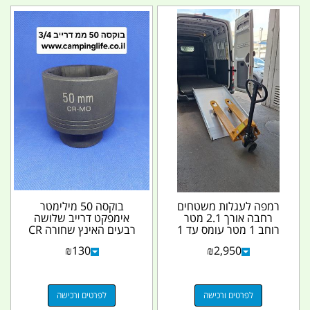
רמפה לעגלות משטחים
בוקסה 50 מילימטר
רחבה אורך 2.1 מטר
אימפקט דרייב שלושה
רוחב 1 מטר עומס עד 1
רבעים האינץ שחורה CR
טון קמפינג לייף
M0 קמפינג לייף
₪
130
₪
2,950
לפרטים ורכישה
לפרטים ורכישה