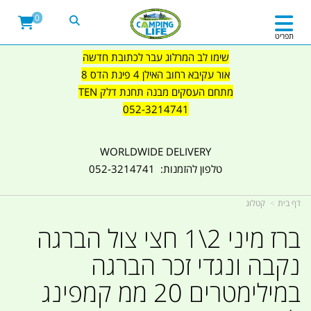
0
תפריט
שימו לב המרלוג עבר לכתובת חדשה
אור עקיבא רחוב האילן 4 פינת הדס 8
מתחם העסקים מבנה תחנת דלק TEN
052-3214741
WORLDWIDE DELIVERY
טלפון להזמנות: 052-3214741
דף בית
קטלוג
ברז מיני 2\1 חצי צול הברגה
נקבה ונגדי זכר הברגה
במילימטרים 20 ממ קמפינג